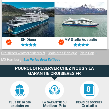
SH Diana
MV Stella Australis
Croisières www.croisieres.fr
Croisières Baltique
Plein Cap
MS Hamburg
Les Perles de la Baltique
POURQUOI RÉSERVER CHEZ NOUS ? LA
GARANTIE CROISIERES.FR
PLUS DE 10 000
LA GARANTIE DU
FRAIS DE DOSSIER
croisières
Meilleur Prix
Gratuits