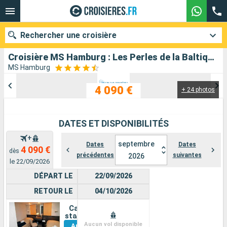
Rechercher une croisière
Croisière MS Hamburg : Les Perles de la Baltique au départ de Hambourg
MS Hamburg
4 090 €
+ 24 photos
Nos destinations
Mois de départ
DATES ET DISPONIBILITÉS
Ports
Compagnies
+
septembre
Dates
Dates
4 090 €
dès
précédentes
suivantes
2026
Rechercher
le 22/09/2026
DÉPART LE
22/09/2026
RETOUR LE
04/10/2026
Cabine
Voir
standard
Aucun vol disponible
Autres