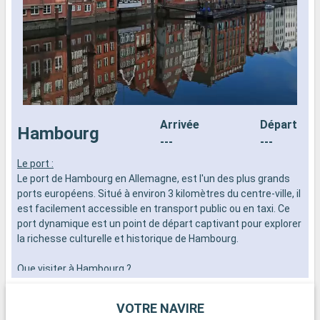
Arrivée
Départ
Hambourg
---
---
Le port :
L
Le port de Hambourg en Allemagne, est l'un des plus grands
i
ports européens. Situé à environ 3 kilomètres du centre-ville, il
r
est facilement accessible en transport public ou en taxi. Ce
m
port dynamique est un point de départ captivant pour explorer
v
la richesse culturelle et historique de Hambourg.
p
a
Que visiter à Hambourg ?
Hambourg, surnommée la "Porte du Monde" avec son
mélange unique d'architecture moderne et historique, offre
VOTRE NAVIRE
de nombreuses attractions. Le quartier de Speicherstadt, un