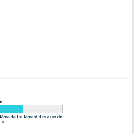
marin
e
tème de traitement des eaux de
last