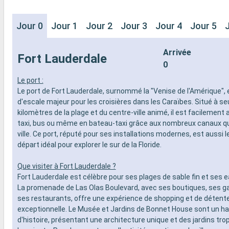
Jour 0
Jour 1
Jour 2
Jour 3
Jour 4
Jour 5
Arrivée
Fort Lauderdale
0
Le port :
Le port de Fort Lauderdale, surnommé la "Venise de l'Amérique", 
d'escale majeur pour les croisières dans les Caraïbes. Situé à s
kilomètres de la plage et du centre-ville animé, il est facilement
taxi, bus ou même en bateau-taxi grâce aux nombreux canaux qui
ville. Ce port, réputé pour ses installations modernes, est aussi l
départ idéal pour explorer le sur de la Floride.
Que visiter à Fort Lauderdale ?
Fort Lauderdale est célèbre pour ses plages de sable fin et ses e
La promenade de Las Olas Boulevard, avec ses boutiques, ses gal
ses restaurants, offre une expérience de shopping et de détent
exceptionnelle. Le Musée et Jardins de Bonnet House sont un hav
d'histoire, présentant une architecture unique et des jardins tro