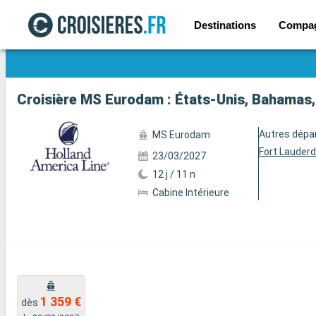
Destinations
Compa
Voir les 43 autres photos
Autres dépa
MS Eurodam
Fort Lauderd
23/03/2027
12 j / 11 n
Cabine Intérieure
1 359 €
dès