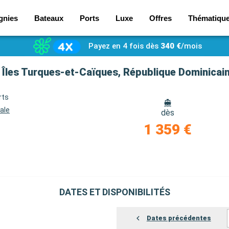
gnies
Bateaux
Ports
Luxe
Offres
Thématiqu
Payez en 4 fois dès
340 €
/mois
rts
ale
dès
1 359 €
DATES ET DISPONIBILITÉS
Dates précédentes