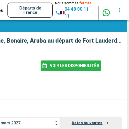
Nous sommes
fermés
Départs de
04 48 80 11
es
France
11
Croisière MS Eurodam : États-Unis, Bahamas, Îles Turques-et-Caïques, République Dominicaine, Bonaire, Aruba au départ de Fort Lauderdale
VOIR LES DISPONIBILITÉS
mars 2027
Dates suivantes