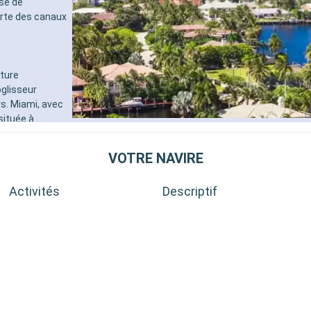
ose de
erte des canaux
nture
glisseur
rs. Miami, avec
située à
périence plus
d Beach offrent
VOTRE NAVIRE
Activités
Descriptif