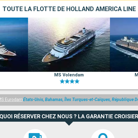
TOUTE LA FLOTTE DE HOLLAND AMERICA LINE
MS Volendam
M
S Eurodam
États-Unis, Bahamas, Îles Turques-et-Caïques, République D
QUOI RÉSERVER CHEZ NOUS ? LA GARANTIE CROISIER