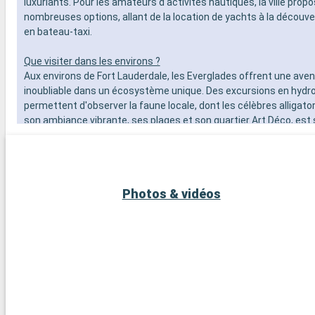
luxuriants. Pour les amateurs d'activités nautiques, la ville prop
nombreuses options, allant de la location de yachts à la découv
en bateau-taxi.
Que visiter dans les environs ?
Aux environs de Fort Lauderdale, les Everglades offrent une ave
inoubliable dans un écosystème unique. Des excursions en hydro
permettent d'observer la faune locale, dont les célèbres alligato
son ambiance vibrante, ses plages et son quartier Art Déco, est 
seulement 45 minutes de route et mérite une visite. Pour une ex
tranquille, les charmantes villes de Pompano Beach et Hollywoo
des plages moins fréquentées et une ambiance relaxante.
Photos & vidéos