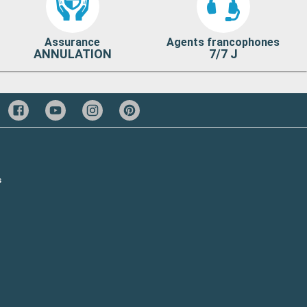
Assurance
Agents francophones
ANNULATION
7/7 J
s