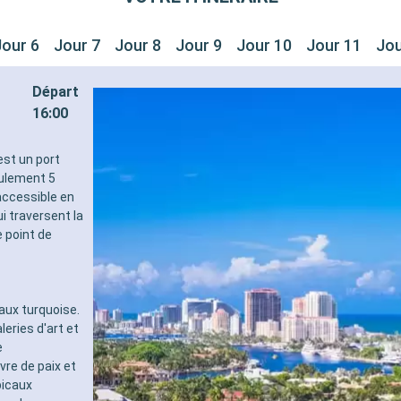
Jour 6
Jour 7
Jour 8
Jour 9
Jour 10
Jour 11
Jou
Départ
16:00
est un port
eulement 5
 accessible en
 traversent la
e point de
aux turquoise.
eries d'art et
e
re de paix et
picaux