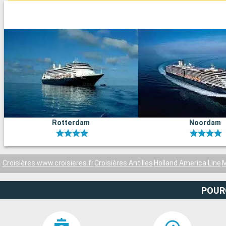
Rotterdam
Noordam
Croisières www.croisieres.fr
Croisières Antilles
Holland America Line
M
POUR