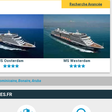
Recherche Avancée
S Oosterdam
MS Westerdam
ominicaine, Bonaire, Aruba
ES.FR