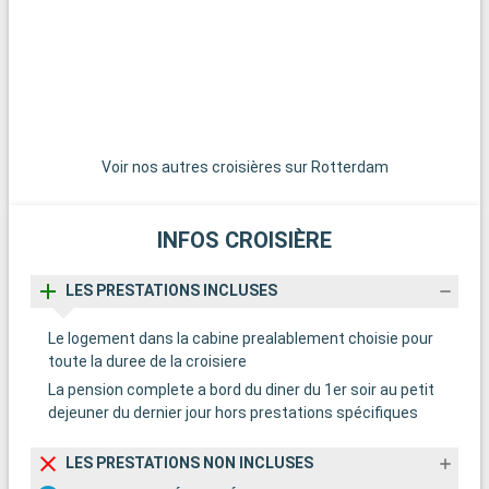
vibrante, ses plages et son quartier Art Déco, est située à
v
seulement 45 minutes de route et mérite une visite. Pour une
s
expérience plus tranquille, les charmantes villes de Pompano
e
Beach et Hollywood Beach offrent des plages moins
B
fréquentées et une ambiance relaxante.
f
Voir nos autres croisières sur Rotterdam
L
d
INFOS CROISIÈRE
n
s
LES PRESTATIONS INCLUSES
d
Le logement dans la cabine prealablement choisie pour
toute la duree de la croisiere
La pension complete a bord du diner du 1er soir au petit
dejeuner du dernier jour hors prestations spécifiques
LES PRESTATIONS NON INCLUSES