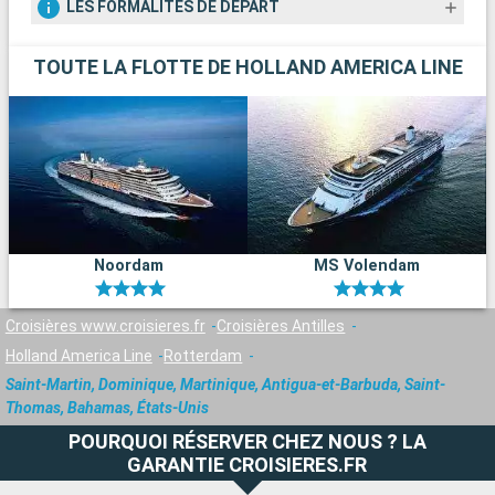
LES FORMALITÉS DE DÉPART
TOUTE LA FLOTTE DE HOLLAND AMERICA LINE
Noordam
MS Volendam
Croisières www.croisieres.fr
Croisières Antilles
Holland America Line
Rotterdam
Saint-Martin, Dominique, Martinique, Antigua-et-Barbuda, Saint-
Thomas, Bahamas, États-Unis
POURQUOI RÉSERVER CHEZ NOUS ? LA
GARANTIE CROISIERES.FR