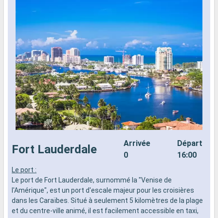
Arrivée
Départ
Fort Lauderdale
0
16:00
Le port :
L
Le port de Fort Lauderdale, surnommé la "Venise de
L
l'Amérique", est un port d'escale majeur pour les croisières
l
dans les Caraïbes. Situé à seulement 5 kilomètres de la plage
d
et du centre-ville animé, il est facilement accessible en taxi,
e