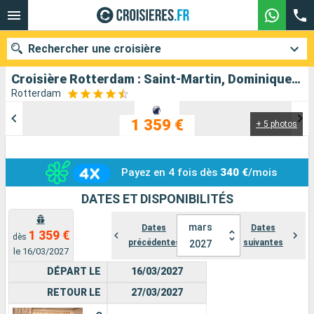
Rechercher une croisière
Croisière Rotterdam : Saint-Martin, Dominique, Martinique, Antigua-et-Barbuda, Saint-Thomas, Bahamas, États-Unis au départ de Fort Lauderdale
Rotterdam
1 359 €
+ 5 photos
Nos destinations
Mois de départ
Payez en 4 fois dès
340 €
/mois
Ports
Compagnies
DATES ET DISPONIBILITÉS
Rechercher
mars
Dates
Dates
1 359 €
dès
précédentes
suivantes
2027
le 16/03/2027
DÉPART LE
16/03/2027
RETOUR LE
27/03/2027