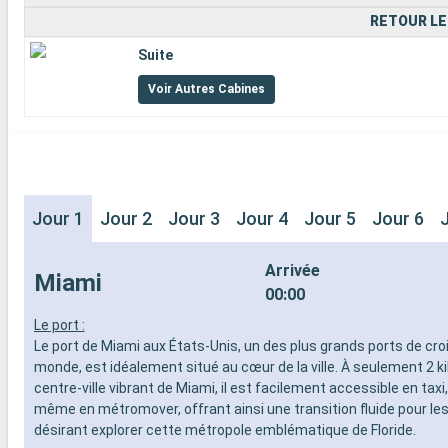
RETOUR LE
Suite
Voir Autres Cabines
Jour 1
Jour 2
Jour 3
Jour 4
Jour 5
Jour 6
Arrivée
Miami
00:00
Le port :
Le port de Miami aux États-Unis, un des plus grands ports de cro
monde, est idéalement situé au cœur de la ville. À seulement 2 k
centre-ville vibrant de Miami, il est facilement accessible en taxi
même en métromover, offrant ainsi une transition fluide pour les
désirant explorer cette métropole emblématique de Floride.