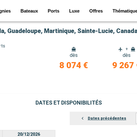
gnies
Bateaux
Ports
Luxe
Offres
Thématiqu
rts
+
dès
dès
8 074 €
9 267 
DATES ET DISPONIBILITÉS
Dates précédentes
20/12/2026