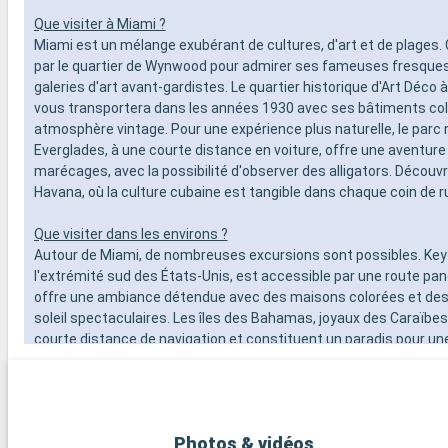
Que visiter à Miami ?
Miami est un mélange exubérant de cultures, d'art et de plage
par le quartier de Wynwood pour admirer ses fameuses fresque
galeries d'art avant-gardistes. Le quartier historique d'Art Déco
vous transportera dans les années 1930 avec ses bâtiments col
atmosphère vintage. Pour une expérience plus naturelle, le parc 
Everglades, à une courte distance en voiture, offre une aventure
marécages, avec la possibilité d'observer des alligators. Découvr
Havana, où la culture cubaine est tangible dans chaque coin de r
Que visiter dans les environs ?
Autour de Miami, de nombreuses excursions sont possibles. Key
l'extrémité sud des États-Unis, est accessible par une route pa
offre une ambiance détendue avec des maisons colorées et de
soleil spectaculaires. Les îles des Bahamas, joyaux des Caraïbes
courte distance de navigation et constituent un paradis pour un
leurs plages de sable blanc immaculé. Pour les amateurs de plong
coralliens de Key Largo offrent une expérience sous-marine extr
destinations aux alentours de Miami dévoilent la beauté naturelle
culturelle de la région.
Photos & vidéos