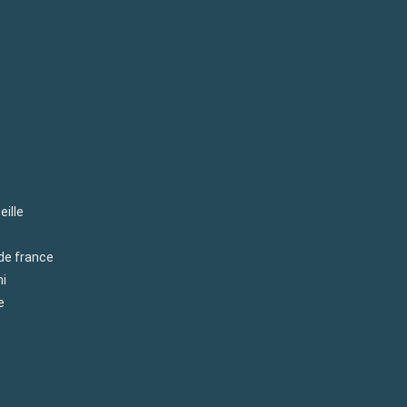
eille
 de france
mi
e