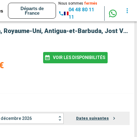
Nous sommes
fermés
Départs de
04 48 80 11
es
France
11
Croisière Seabourn Quest : Porto Rico, Anguilla, Guadeloupe, Martinique, Sainte-Lucie, Canada, Royaume-Uni, Antigua-et-Barbuda, Jost Van Dyke, États-Unis au départ de Miami
VOIR LES DISPONIBILITÉS
€
décembre 2026
Dates suivantes