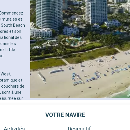
s. Commencez
s murales et
 à South Beach
orés et son
national des
 dans les
ez Little
ue.
 West,
noramique et
s couchers de
, sont à une
e journée sur
ée, les récifs
aordinaire. Ces
VOTRE NAVIRE
 et la diversité
Activités
Descriptif