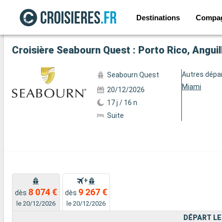
Destinations
Compa
Voir les 29 autres photos
Autres dépa
Seabourn Quest
Miami
20/12/2026
17 j / 16 n
Suite
+
8 074 €
9 267 €
dès
dès
le 20/12/2026
le 20/12/2026
DÉPART LE