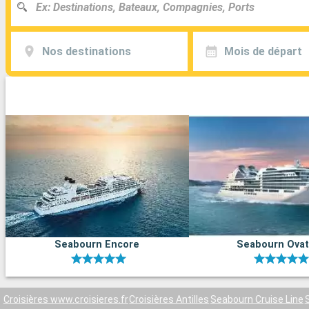
Nos destinations
Mois de départ
Seabourn Encore
Seabourn Ovat
Croisières www.croisieres.fr
Croisières Antilles
Seabourn Cruise Line