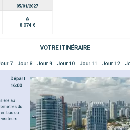
05/01/2027
8 074 €
VOTRE ITINÉRAIRE
Jour 7
Jour 8
Jour 9
Jour 10
Jour 11
Jour 12
Jo
Départ
16:00
isière au
ilomètres du
, en bus ou
 visiteurs