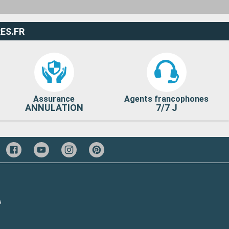
ES.FR
Assurance
Agents francophones
ANNULATION
7/7 J
s