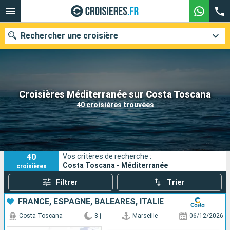
Rechercher une croisière
Nos destinations
Croisières Méditerranée sur Costa Toscana
40 croisières trouvées
Mois de départ
Ports
Compagnies
40
Vos critères de recherche :
Rechercher
Costa Toscana - Méditerranée
croisières
Filtrer
Trier
FRANCE, ESPAGNE, BALÉARES, ITALIE
Costa Toscana
8 j
Marseille
06/12/2026