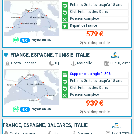
Enfants Gratuits jusqu'à 18 ans
Club Enfants dès 3 ans
Pension complète
Départ de France
579 €
Payez en 4X
Vol disponible
FRANCE, ESPAGNE, TUNISIE, ITALIE
Costa Toscana
8 j
Marseille
03/10/2027
Supplément single à -50%
Enfants Gratuits jusqu'à 18 ans
Club Enfants dès 3 ans
Pension complète
939 €
Payez en 4X
Vol disponible
FRANCE, ESPAGNE, BALÉARES, ITALIE
Costa Toscana
8 j
Marseille
14/11/2026