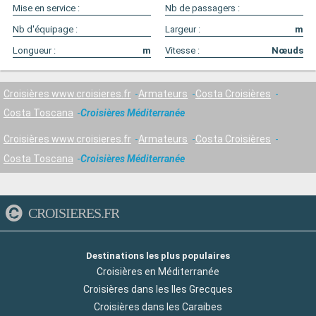
Mise en service :
Nb de passagers :
Nb d'équipage :
Largeur :
m
Longueur :
m
Vitesse :
Nœuds
Croisières www.croisieres.fr
Armateurs
Costa Croisières
Costa Toscana
Croisières Méditerranée
Croisières www.croisieres.fr
Armateurs
Costa Croisières
Costa Toscana
Croisières Méditerranée
CROISIERES.FR
Destinations les plus populaires
Croisières en Méditerranée
Croisières dans les Iles Grecques
Croisières dans les Caraibes