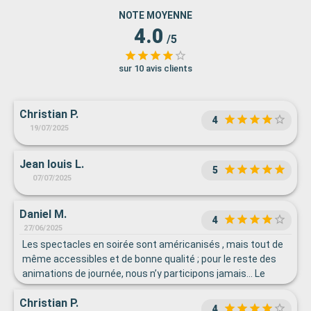
NOTE MOYENNE
4.0
/5
sur 10 avis clients
Christian P.
4
19/07/2025
Jean louis L.
5
07/07/2025
Daniel M.
4
27/06/2025
Les spectacles en soirée sont américanisés , mais tout de
même accessibles et de bonne qualité ; pour le reste des
animations de journée, nous n’y participons jamais… Le
personnel de bord est unanimement très attentif et
Christian P.
parfaitement qualifié à tous les postes.
4