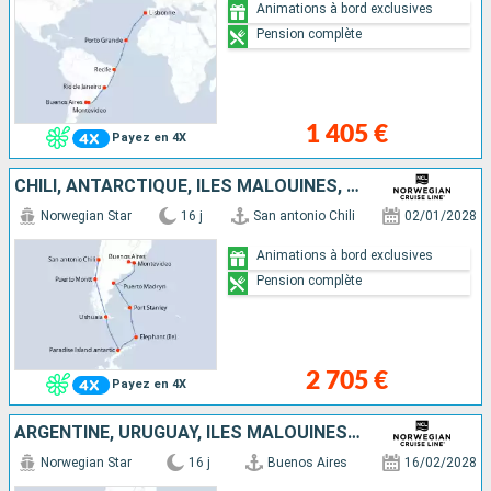
Animations à bord exclusives
Pension complète
1 405 €
Payez en 4X
CHILI, ANTARCTIQUE, ÎLES MALOUINES, ARGENTINE, URUGUAY
Norwegian Star
16 j
San antonio Chili
02/01/2028
Animations à bord exclusives
Pension complète
2 705 €
Payez en 4X
ARGENTINE, URUGUAY, ÎLES MALOUINES, ANTARCTIQUE, CHILI
Norwegian Star
16 j
Buenos Aires
16/02/2028