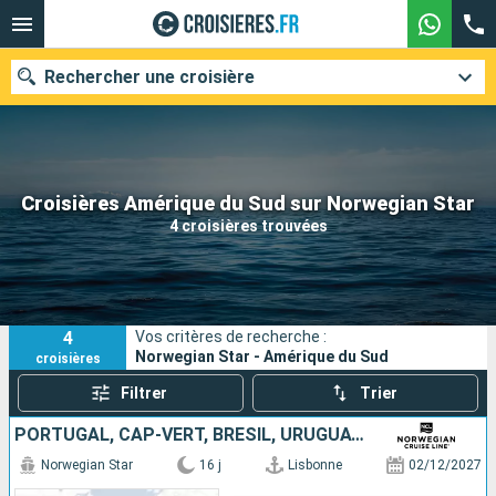
Rechercher une croisière
Nos destinations
Croisières Amérique du Sud sur Norwegian Star
4 croisières trouvées
Mois de départ
Ports
Compagnies
4
Vos critères de recherche :
Rechercher
Norwegian Star - Amérique du Sud
croisières
Filtrer
Trier
PORTUGAL, CAP-VERT, BRÉSIL, URUGUAY, ARGENTINE
Norwegian Star
16 j
Lisbonne
02/12/2027