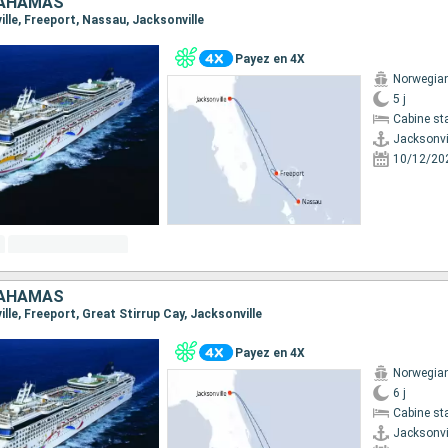
BAHAMAS
ville, Freeport, Nassau, Jacksonville
Payez en 4X
Norwegia
5 j
Cabine st
Jacksonvi
10/12/20
BAHAMAS
ville, Freeport, Great Stirrup Cay, Jacksonville
Payez en 4X
Norwegia
6 j
Cabine st
Jacksonvi