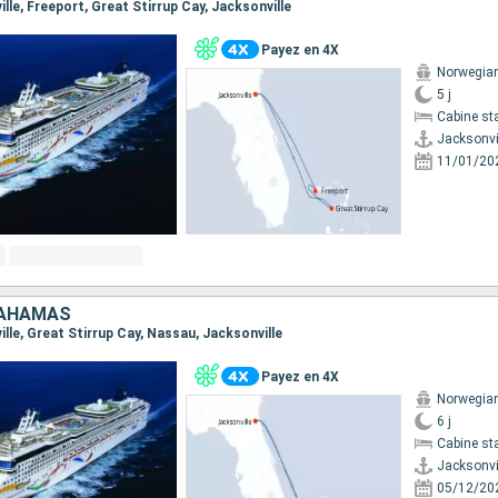
ville, Freeport, Great Stirrup Cay, Jacksonville
Payez en 4X
Norwegia
5 j
Cabine st
Jacksonvi
11/01/20
BAHAMAS
ville, Great Stirrup Cay, Nassau, Jacksonville
Payez en 4X
Norwegia
6 j
Cabine st
Jacksonvi
05/12/20