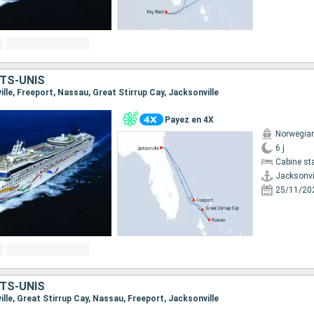
TS-UNIS
ville, Freeport, Nassau, Great Stirrup Cay, Jacksonville
Payez en 4X
Norwegia
6 j
Cabine st
Jacksonvi
25/11/20
TS-UNIS
ville, Great Stirrup Cay, Nassau, Freeport, Jacksonville