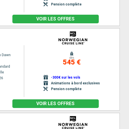
Pension complète
VOIR LES OFFRES
n Dawn
dès
545 €
andard
lle
-300€ sur les vols
26
Animations à bord exclusives
Pension complète
VOIR LES OFFRES