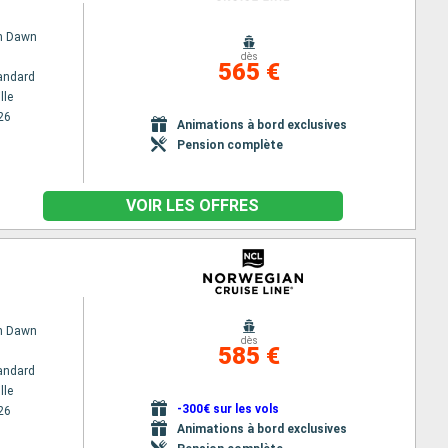
n Dawn
dès
565 €
andard
lle
26
Animations à bord exclusives
Pension complète
VOIR LES OFFRES
n Dawn
dès
585 €
andard
lle
-300€ sur les vols
26
Animations à bord exclusives