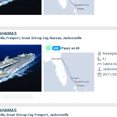
BAHAMAS
ville, Freeport, Great Stirrup Cay, Nassau, Jacksonville
Payez en 4X
Norwegia
6 j
Cabine st
Jacksonvi
20/11/20
BAHAMAS
ville, Great Stirrup Cay, Freeport, Jacksonville