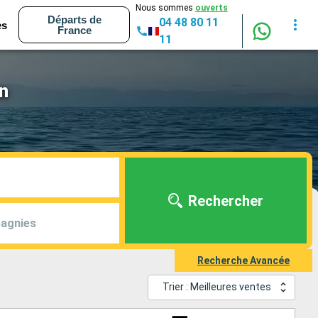
Nous sommes
ouverts
Départs de
04 48 80 11
es
France
11
n
Rechercher
agnies
Recherche Avancée
Trier : Meilleures ventes