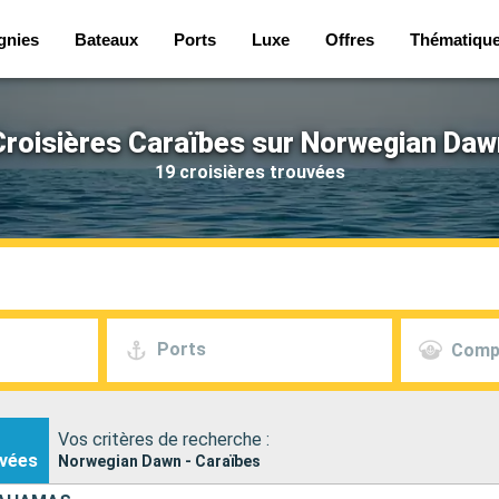
gnies
Bateaux
Ports
Luxe
Offres
Thématiqu
Croisières Caraïbes sur Norwegian Daw
19 croisières trouvées
Ports
Comp
Vos critères de recherche :
vées
Norwegian Dawn - Caraïbes