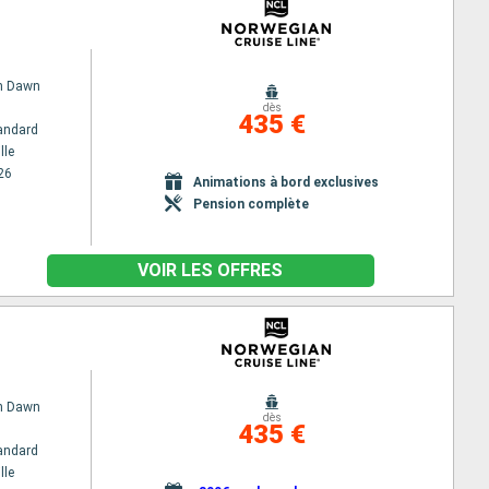
n Dawn
dès
435 €
andard
lle
26
Animations à bord exclusives
Pension complète
VOIR LES OFFRES
n Dawn
dès
435 €
andard
lle