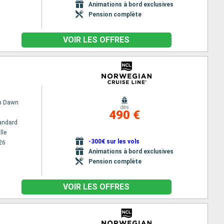
Animations à bord exclusives
Pension complète
VOIR LES OFFRES
n Dawn
dès
490 €
andard
lle
-300€ sur les vols
26
Animations à bord exclusives
Pension complète
VOIR LES OFFRES