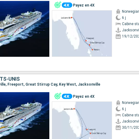
Payez en 4X
Norwegia
6 j
Cabine st
Jacksonvi
19/12/20
TS-UNIS
ville, Freeport, Great Stirrup Cay, Key West, Jacksonville
Payez en 4X
Norwegia
6 j
Cabine st
Jacksonvi
30/11/20