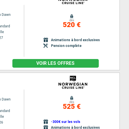
n Dawn
dès
520 €
andard
lle
27
Animations à bord exclusives
Pension complète
VOIR LES OFFRES
n Dawn
dès
525 €
andard
lle
-300€ sur les vols
26
Animations à bord exclusives