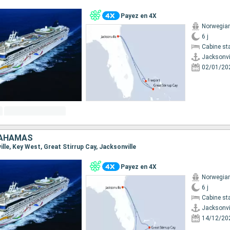
Payez en 4X
Norwegia
6 j
Cabine st
Jacksonvi
02/01/20
BAHAMAS
ville, Key West, Great Stirrup Cay, Jacksonville
Payez en 4X
Norwegia
6 j
Cabine st
Jacksonvi
14/12/20