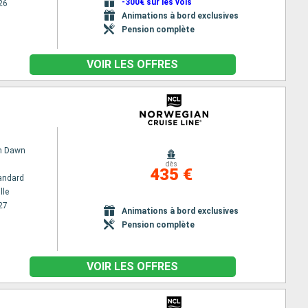
-300€ sur les vols
26
Animations à bord exclusives
Pension complète
VOIR LES OFFRES
n Dawn
dès
435 €
andard
lle
27
Animations à bord exclusives
Pension complète
VOIR LES OFFRES