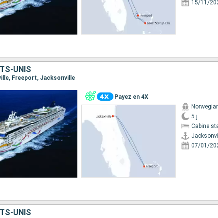
15/11/20
TS-UNIS
ille, Freeport, Jacksonville
Payez en 4X
Norwegia
5 j
Cabine st
Jacksonvi
07/01/20
TS-UNIS