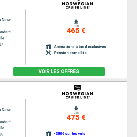
n Dawn
dès
465 €
andard
lle
27
Animations à bord exclusives
Pension complète
VOIR LES OFFRES
n Dawn
dès
475 €
andard
lle
-300€ sur les vols
26