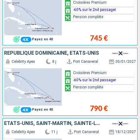
Croisières Premium
-60% sur le 2nd passager
Pension complète
745 €
Payez en 4X
RÉPUBLIQUE DOMINICAINE, ÉTATS-UNIS
Celebrity Apex
8 j
Port Canaveral
30/01/2027
Croisières Premium
-60% sur le 2nd passager
Pension complète
790 €
Payez en 4X
ÉTATS-UNIS, SAINT-MARTIN, SAINTE-LUCIE, ANTIGUA-ET-BARBUDA, ÎLES TURQUES-ET-CAÏQUES
Celebrity Apex
11 j
Port Canaveral
18/12/2027