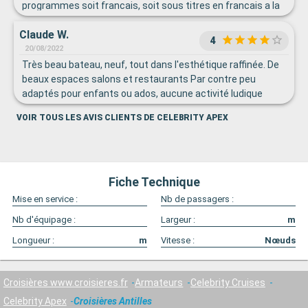
programmes soit francais, soit sous titres en francais a la
tv. attentes aux restaurants parfois un peu longues. les
Claude W.
spectacles le soir par contre sont suoerbes.
4
20/08/2022
Très beau bateau, neuf, tout dans l'esthétique raffinée. De
beaux espaces salons et restaurants Par contre peu
adaptés pour enfants ou ados, aucune activité ludique
proposée. Piscine intérieure réservée aux adultes Au milieu
VOIR TOUS LES AVIS CLIENTS DE CELEBRITY APEX
de la croisière plus de possibilité d'avoir des cannettes
d'eau gazeuse. Canapé lit 2 personnes avec matelas que
pour 1 personne. inadapté pour 4 personnes.
Fiche Technique
Mise en service :
Nb de passagers :
Nb d'équipage :
Largeur :
m
Longueur :
m
Vitesse :
Nœuds
Croisières www.croisieres.fr
Armateurs
Celebrity Cruises
Celebrity Apex
Croisières Antilles