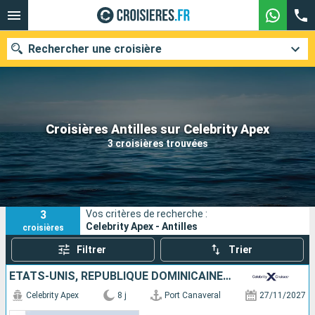
Rechercher une croisière
Nos destinations
Croisières Antilles sur Celebrity Apex
3 croisières trouvées
Mois de départ
Ports
Compagnies
3
Vos critères de recherche :
Rechercher
Celebrity Apex - Antilles
croisières
Filtrer
Trier
ÉTATS-UNIS, RÉPUBLIQUE DOMINICAINE, SAINT-MARTIN
Celebrity Apex
8 j
Port Canaveral
27/11/2027