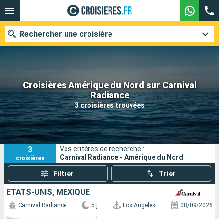
Rechercher une croisière
Croisières Amérique du Nord sur Carnival
Nos destinations
Radiance
3 croisières trouvées
Mois de départ
Ports
Compagnies
3
Vos critères de recherche :
Rechercher
Carnival Radiance - Amérique du Nord
croisières
Filtrer
Trier
ÉTATS-UNIS, MEXIQUE
Carnival Radiance
5 j
Los Angeles
08/09/2026