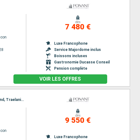
dès
7 480 €
lcon
Luxe Francophone
28
Service Majordome inclus
Boissons incluses
Gastronomie Ducasse Conseil
Pension complète
VOIR LES OFFRES
Itinéraire : Glasgow, Belfast, Fort William, Loch Linnhe, Stockholm, Suduroy Island, Streymoy Island, Traelanipa, Streymoy Island, Djupivogur, Heimaey, Reykjavik
dès
9 550 €
lcon
Luxe Francophone