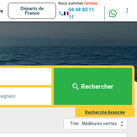
Nous sommes
fermés
Départs de
04 48 80 11
es
France
11
Rechercher
agnies
Recherche Avancée
Trier : Meilleures ventes