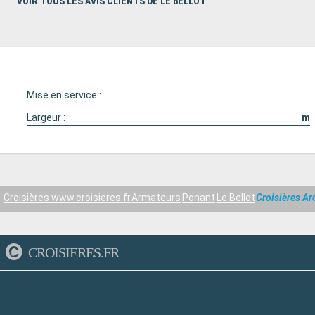
VOIR TOUS LES AVIS CLIENTS DE LE BELLOT
Mise en service :
Largeur :
m
Croisières www.croisieres.fr
Armateurs
Ponant
Le Bellot
Croisières Ar
CROISIERES.FR