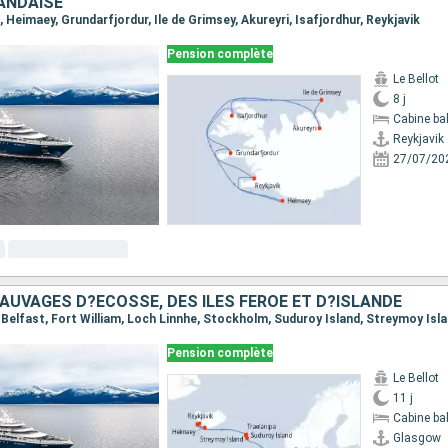
ANDAISE
k, Heimaey, Grundarfjordur, Ile de Grimsey, Akureyri, Isafjordhur, Reykjavik
Pension complète
Le Bellot
8 j
Cabine ba
Reykjavik
27/07/20
AUVAGES D?ÉCOSSE, DES ÎLES FÉROÉ ET D?ISLANDE
Pension complète
Le Bellot
11 j
Cabine ba
Glasgow