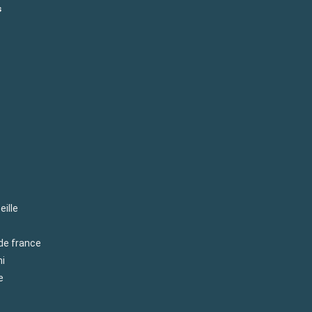
s
eille
 de france
mi
e