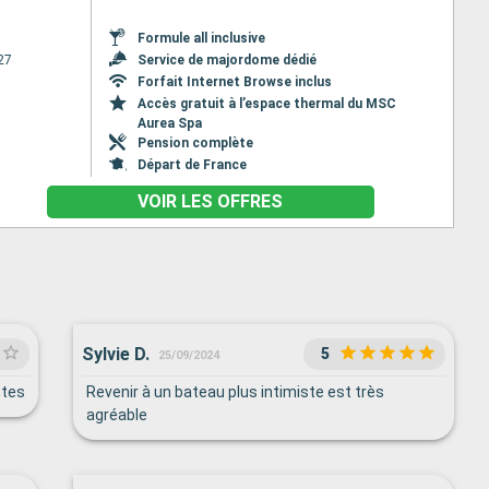
Formule all inclusive
27
Service de majordome dédié
Forfait Internet Browse inclus
Accès gratuit à l’espace thermal du MSC
Aurea Spa
Pension complète
Départ de France
VOIR LES OFFRES
Sylvie D.
5
25/09/2024
ntes
Revenir à un bateau plus intimiste est très
agréable