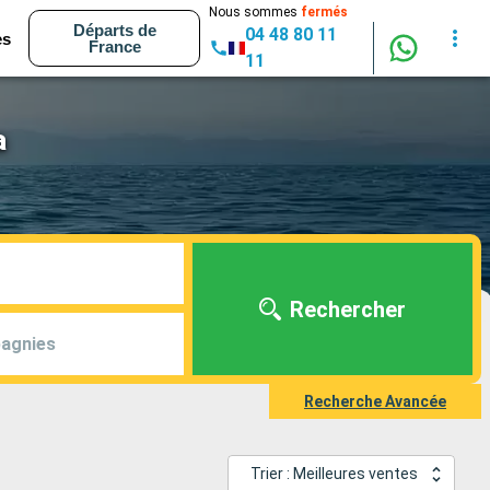
Nous sommes
fermés
Départs de
04 48 80 11
es
France
11
a
Rechercher
agnies
Recherche Avancée
Trier : Meilleures ventes