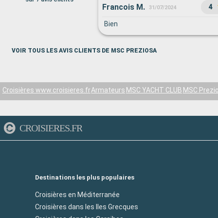
Francois M.
4
31/07/2024
Bien
VOIR TOUS LES AVIS CLIENTS DE MSC PREZIOSA
Croisières www.croisieres.fr
Armateurs
MSC YACHT CLUB
MSC Prezi
CROISIERES.FR
Destinations les plus populaires
Croisières en Méditerranée
Croisières dans les Iles Grecques