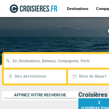
Destinations
Compa
Nos destinations
Mois de départ
Croisières
AFFINEZ VOTRE RECHERCHE
2
croisières
trou