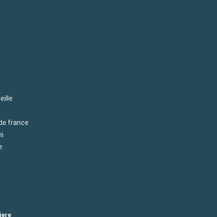
eille
 de france
mi
e
iere