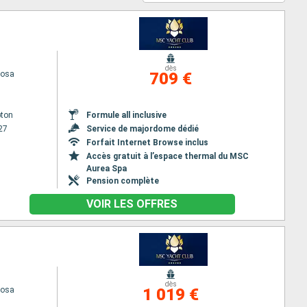
dès
iosa
709 €
ton
Formule all inclusive
27
Service de majordome dédié
Forfait Internet Browse inclus
Accès gratuit à l’espace thermal du MSC
Aurea Spa
Pension complète
VOIR LES OFFRES
dès
iosa
1 019 €