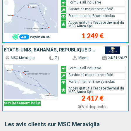
Formule all inclusive
Service de majordome dédié
Forfait Internet Browse inclus
Accès gratuit à l’espace thermal du
MSC Aurea Spa
1 249 €
Payez en 4X
ÉTATS-UNIS, BAHAMAS, RÉPUBLIQUE DOMINICAINE
MSC Meraviglia
7 j
Miami
24/01/2027
Formule all inclusive
Service de majordome dédié
Forfait Internet Browse inclus
Accès gratuit à l’espace thermal du
MSC Aurea Spa
2 417 €
Surclassement inclus
Vol disponible
Les avis clients sur MSC Meraviglia