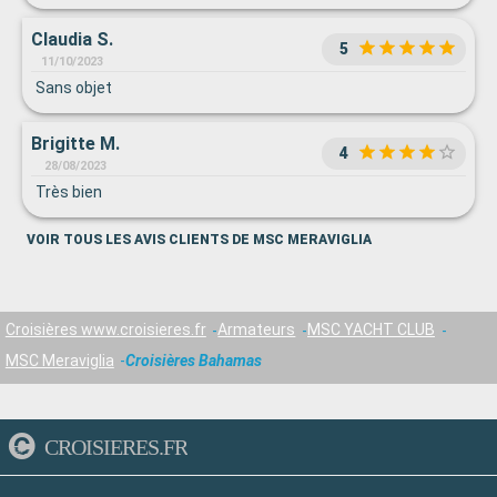
Claudia S.
5
11/10/2023
Sans objet
Brigitte M.
4
28/08/2023
Très bien
VOIR TOUS LES AVIS CLIENTS DE MSC MERAVIGLIA
Croisières www.croisieres.fr
Armateurs
MSC YACHT CLUB
MSC Meraviglia
Croisières Bahamas
CROISIERES.FR