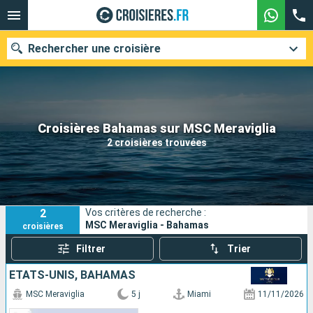
Rechercher une croisière
Nos destinations
Croisières Bahamas sur MSC Meraviglia
2 croisières trouvées
Mois de départ
Ports
Compagnies
2
Vos critères de recherche :
Rechercher
MSC Meraviglia - Bahamas
croisières
Filtrer
Trier
ÉTATS-UNIS, BAHAMAS
MSC Meraviglia
5 j
Miami
11/11/2026