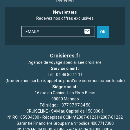
Pinterest
Newsletters
Recevez nos offres exclusives
EMAIL*
OK
Croisieres.fr
Agence de voyage spécialisée croisière
Service client :
Tél :
04 48 80 11 11
(Numéro non surtaxé, appel au prix d'une communication locale)
Siège social :
16 rue du Gabian, Les Flots Bleus
98000 Monaco
Tél siège :
+377 97 97 84 50
CRUISELINE - SAM au Capital de 150 000 €
N° RCI: 05S04380 - Récépissé CCIN n°2007-01231/2007-01232
Garantie Financière Groupama N° police 4007717380
N° TVA FR. 44 0000 70 465 - RC RSA de 10 000 000 €