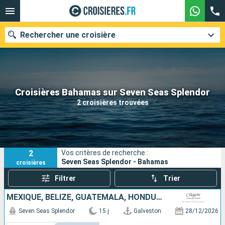
Rechercher une croisière
Nos destinations
Croisières Bahamas sur Seven Seas Splendor
2 croisières trouvées
Mois de départ
Ports
Compagnies
2
Vos critères de recherche :
Rechercher
Seven Seas Splendor - Bahamas
croisières
Filtrer
Trier
MEXIQUE, BELIZE, GUATEMALA, HONDURAS, JAMAÏQUE, ARUBA, BONAIRE, ÉTATS-UNIS
Seven Seas Splendor
15 j
Galveston
28/12/2026