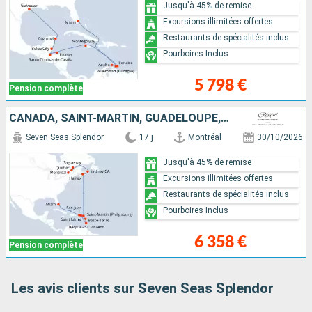
Jusqu'à 45% de remise
Excursions illimitées offertes
Restaurants de spécialités inclus
Pourboires Inclus
5 798 €
Pension complète
CANADA, SAINT-MARTIN, GUADELOUPE, SAINT VINCENT-ET-LES-GRENADINES, PORTO RICO, ÉTATS-UNIS
Seven Seas Splendor
17 j
Montréal
30/10/2026
Jusqu'à 45% de remise
Excursions illimitées offertes
Restaurants de spécialités inclus
Pourboires Inclus
6 358 €
Pension complète
Les avis clients sur Seven Seas Splendor