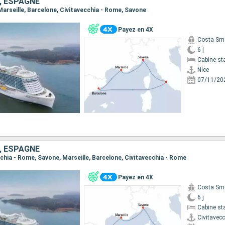
E, ESPAGNE
 Marseille, Barcelone, Civitavecchia - Rome, Savone
Payez en 4X
Costa Sm
6 j
Cabine st
Nice
07/11/20
E, ESPAGNE
ecchia - Rome, Savone, Marseille, Barcelone, Civitavecchia - Rome
Payez en 4X
Costa Sm
6 j
Cabine st
Civitavec