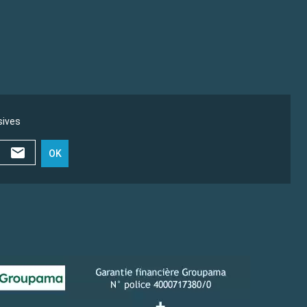
sives
OK