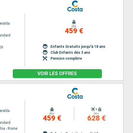
eralda
dès
459 €
andard
Enfants Gratuits jusqu'à 18 ans
26
Club Enfants dès 3 ans
Pension complète
VOIR LES OFFRES
+
eralda
dès
dès
459 €
628 €
andard
chia - Rome