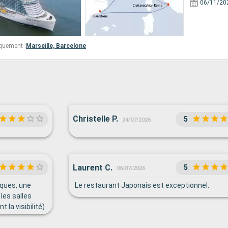
06/11/20
quement :
Marseille,
Barcelone
Christelle P.
5
24/07/2026
Laurent C.
5
06/07/2026
iques, une
Le restaurant Japonais est exceptionnel.
les salles
la visibilité)
assez de