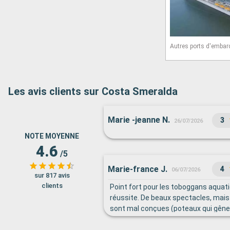
Autres ports d'embar
Les avis clients sur Costa Smeralda
Marie -jeanne N.
3
26/07/2026
NOTE MOYENNE
4.6
/5
Marie-france J.
4
06/07/2026
sur 817 avis
clients
Point fort pour les toboggans aquat
réussite. De beaux spectacles, mais 
sont mal conçues (poteaux qui gênent 
et manque de places assises . Pas 