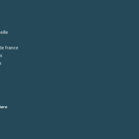
eille
 de france
mi
e
iere