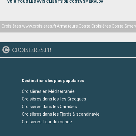
piscine Jacuzzis pas pratiques par
VOIR TOUS LES AVIS CLIENTS DE COSTA SMERALDA
places assises.
Croisières www.croisieres.fr
Armateurs
Costa Croisières
Costa Smer
CROISIERES.FR
Destinations les plus populaires
Croisières en Méditerranée
Croisières dans les Iles Grecques
Croisières dans les Caraibes
Croisières dans les Fjords & scandinavie
Croisières Tour du monde