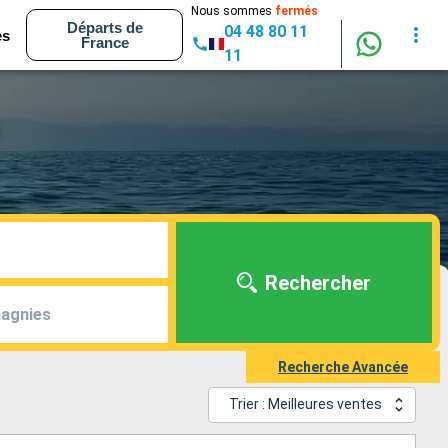
Nous sommes
fermés
Départs de
04 48 80 11
es
France
11
Rechercher
agnies
Recherche Avancée
Trier : Meilleures ventes