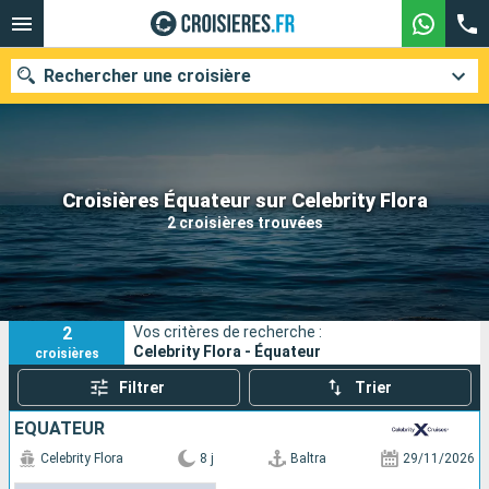
Rechercher une croisière
Nos destinations
Croisières Équateur sur Celebrity Flora
2 croisières trouvées
Mois de départ
Ports
Compagnies
2
Vos critères de recherche :
Rechercher
Celebrity Flora - Équateur
croisières
Filtrer
Trier
ÉQUATEUR
Celebrity Flora
8 j
Baltra
29/11/2026