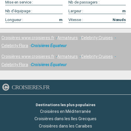
Mise en service :
Nb de passagers :
Nb d'équipage :
Largeur :
m
Longueur :
m
Vitesse :
Nœuds
Croisières www.croisieres.fr
Armateurs
Celebrity Cruises
Celebrity Flora
Croisières Équateur
Croisières www.croisieres.fr
Armateurs
Celebrity Cruises
Celebrity Flora
Croisières Équateur
CROISIERES.FR
Destinations les plus populaires
Croisières en Méditerranée
Croisières dans les Iles Grecques
Croisières dans les Caraibes