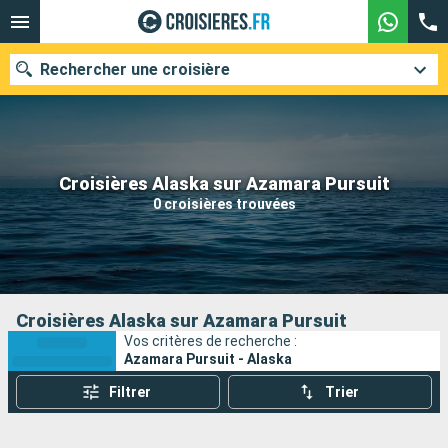
Rechercher une croisière
Nos destinations
Croisières Alaska sur Azamara Pursuit
0 croisières trouvées
Mois de départ
Ports
Compagnies
Rechercher
Croisières Alaska sur Azamara Pursuit
Vos critères de recherche :
Azamara Pursuit - Alaska
Filtrer
Trier