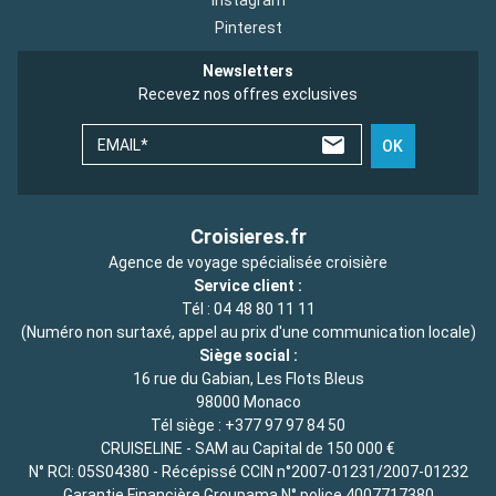
Instagram
Pinterest
Newsletters
Recevez nos offres exclusives
EMAIL*
OK
Croisieres.fr
Agence de voyage spécialisée croisière
Service client :
Tél :
04 48 80 11 11
(Numéro non surtaxé, appel au prix d'une communication locale)
Siège social :
16 rue du Gabian, Les Flots Bleus
98000 Monaco
Tél siège :
+377 97 97 84 50
CRUISELINE - SAM au Capital de 150 000 €
N° RCI: 05S04380 - Récépissé CCIN n°2007-01231/2007-01232
Garantie Financière Groupama N° police 4007717380