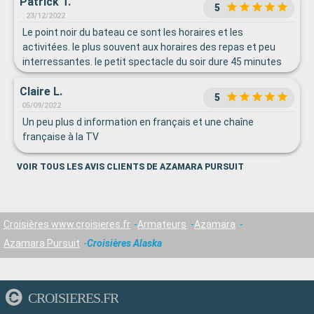
Patrick T.
5
23/12/2022
Le point noir du bateau ce sont les horaires et les
activitées. le plus souvent aux horaires des repas et peu
interressantes. le petit spectacle du soir dure 45 minutes
et le restaurant ferme a 20h30 c'est un peu tot pour les
Claire L.
Français et oui les journées de mer ont s'ennuie ferme sur
5
le Poursuit.
05/09/2022
Un peu plus d information en français et une chaîne
française à la TV
VOIR TOUS LES AVIS CLIENTS DE AZAMARA PURSUIT
Croisières www.croisieres.fr
Armateurs
Azamara
Azamara Pursuit
Croisières Alaska
CROISIERES.FR