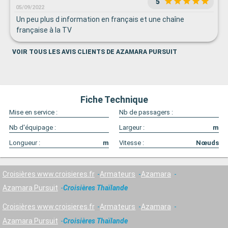
5
le Poursuit.
05/09/2022
Un peu plus d information en français et une chaîne
française à la TV
VOIR TOUS LES AVIS CLIENTS DE AZAMARA PURSUIT
Fiche Technique
Mise en service :
Nb de passagers :
Nb d'équipage :
Largeur :
m
Longueur :
m
Vitesse :
Nœuds
Croisières www.croisieres.fr
Armateurs
Azamara
Azamara Pursuit
Croisières Thaïlande
Croisières www.croisieres.fr
Armateurs
Azamara
Azamara Pursuit
Croisières Thaïlande