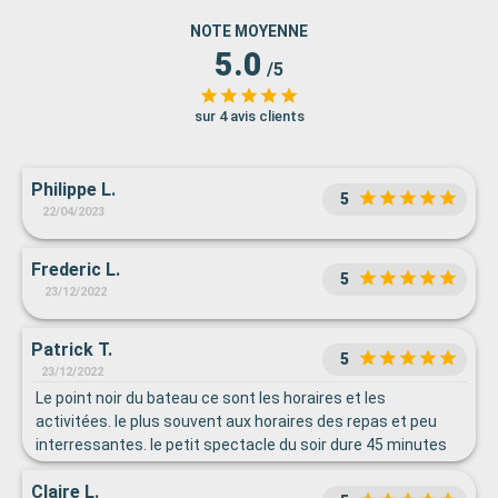
NOTE MOYENNE
5.0
/5
sur 4 avis clients
Philippe L.
5
22/04/2023
Frederic L.
5
23/12/2022
Patrick T.
5
23/12/2022
Le point noir du bateau ce sont les horaires et les
activitées. le plus souvent aux horaires des repas et peu
interressantes. le petit spectacle du soir dure 45 minutes
et le restaurant ferme a 20h30 c'est un peu tot pour les
Claire L.
Français et oui les journées de mer ont s'ennuie ferme sur