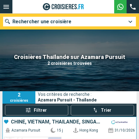
Rechercher une croisière
Nos destinations
Croisières Thaïlande sur Azamara Pursuit
2 croisières trouvées
Mois de départ
Ports
Compagnies
2
Vos critères de recherche :
Rechercher
Azamara Pursuit - Thaïlande
croisières
Filtrer
Trier
CHINE, VIETNAM, THAÏLANDE, SINGAPOUR
Azamara Pursuit
15 j
Hong Kong
31/10/2026