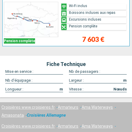
Wi-Fi inclus
Boissons incluses aux repas
Excursions incluses
Pension complète
7 603 €
Pension complète
Fiche Technique
Mise en service :
Nb de passagers :
Nb d'équipage :
Largeur :
m
Longueur :
m
Vitesse :
Nœuds
Croisières www.croisieres.fr
Armateurs
Ama Waterways
Amasonata
Croisières Allemagne
Croisières www.croisieres.fr
Armateurs
Ama Waterways