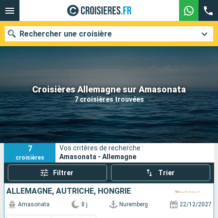
Rechercher une croisière
Nos destinations
Croisières Allemagne sur Amasonata
7 croisières trouvées
Mois de départ
Ports
Compagnies
7
Vos critères de recherche :
Rechercher
Amasonata - Allemagne
croisières
Filtrer
Trier
ALLEMAGNE, AUTRICHE, HONGRIE
Amasonata
8 j
Nuremberg
22/12/2027