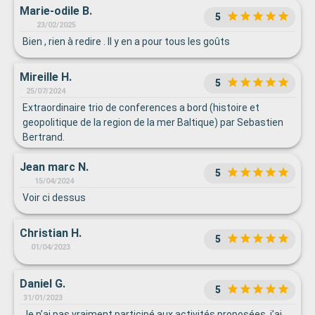
Marie-odile B.
5
23/02/2025
Bien , rien à redire . Il y en a pour tous les goûts
Mireille H.
5
25/07/2024
Extraordinaire trio de conferences a bord (histoire et
geopolitique de la region de la mer Baltique) par Sebastien
Bertrand.
Jean marc N.
5
15/04/2024
Voir ci dessus
Christian H.
5
01/04/2023
Daniel G.
5
31/01/2023
Je n’ai pas vraiment participé aux activités proposées, j’ai