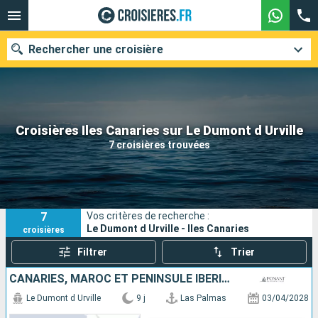
Rechercher une croisière
Nos destinations
Croisières Iles Canaries sur Le Dumont d Urville
7 croisières trouvées
Mois de départ
Ports
Compagnies
7
Vos critères de recherche :
Rechercher
Le Dumont d Urville - Iles Canaries
croisières
Filtrer
Trier
CANARIES, MAROC ET PÉNINSULE IBÉRIQUE
Le Dumont d Urville
9 j
Las Palmas
03/04/2028