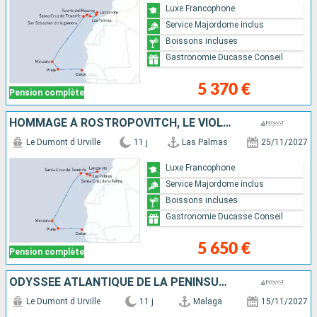
Luxe Francophone
Service Majordome inclus
Boissons incluses
Gastronomie Ducasse Conseil
5 370 €
Pension complète
HOMMAGE À ROSTROPOVITCH, LE VIOLONCELLISTE DU SIÈCLE
Le Dumont d Urville
11 j
Las Palmas
25/11/2027
Luxe Francophone
Service Majordome inclus
Boissons incluses
Gastronomie Ducasse Conseil
5 650 €
Pension complète
ODYSSÉE ATLANTIQUE DE LA PÉNINSULE IBÉRIQUE AUX CANARIES
Le Dumont d Urville
11 j
Malaga
15/11/2027