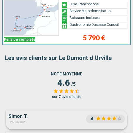
Luxe Francophone
Service Majordome inclus
Boissons incluses
Gastronomie Ducasse Conseil
5 790 €
Pension complète
Les avis clients sur Le Dumont d Urville
NOTE MOYENNE
4.6
/5
sur 7 avis clients
Simon T.
4
26/03/2025