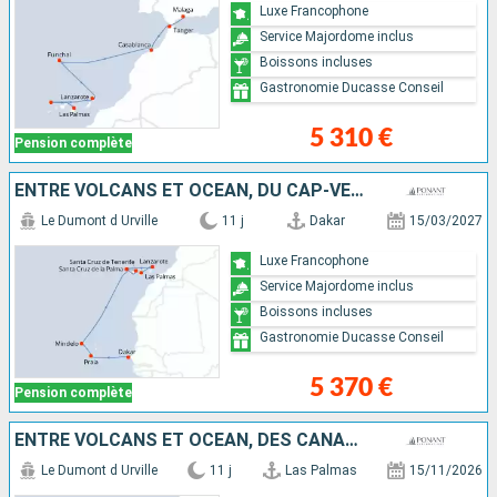
Luxe Francophone
Service Majordome inclus
Boissons incluses
Gastronomie Ducasse Conseil
5 310 €
Pension complète
ENTRE VOLCANS ET OCÉAN, DU CAP-VERT AUX CANARIES
Le Dumont d Urville
11 j
Dakar
15/03/2027
Luxe Francophone
Service Majordome inclus
Boissons incluses
Gastronomie Ducasse Conseil
5 370 €
Pension complète
ENTRE VOLCANS ET OCÉAN, DES CANARIES AU CAP-VERT
Le Dumont d Urville
11 j
Las Palmas
15/11/2026