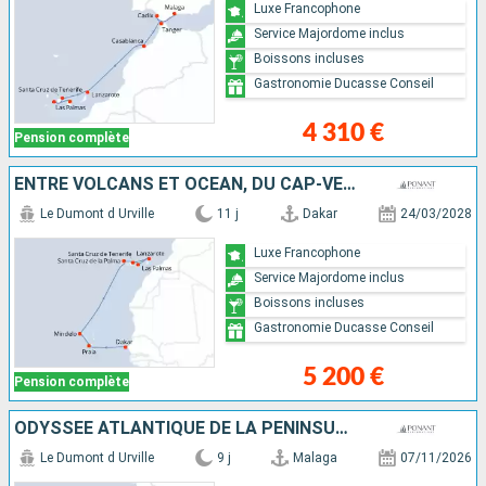
Luxe Francophone
Service Majordome inclus
Boissons incluses
Gastronomie Ducasse Conseil
4 310 €
Pension complète
ENTRE VOLCANS ET OCÉAN, DU CAP-VERT AUX CANARIES
Le Dumont d Urville
11 j
Dakar
24/03/2028
Luxe Francophone
Service Majordome inclus
Boissons incluses
Gastronomie Ducasse Conseil
5 200 €
Pension complète
ODYSSÉE ATLANTIQUE DE LA PÉNINSULE IBÉRIQUE AUX CANARIES
Le Dumont d Urville
9 j
Malaga
07/11/2026