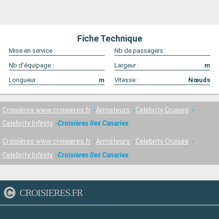
Fiche Technique
Mise en service :
Nb de passagers :
Nb d'équipage :
Largeur :
m
Longueur :
m
Vitesse :
Nœuds
Croisières www.croisieres.fr
Armateurs
Celebrity Cruises
Celebrity Infinity
Croisières Iles Canaries
Croisières www.croisieres.fr
Armateurs
Celebrity Cruises
Celebrity Infinity
Croisières Iles Canaries
CROISIERES.FR