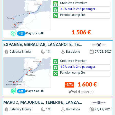
Croisières Premium
-60% sur le 2nd passager
Pension complète
1 506 €
Payez en 4X
ESPAGNE, GIBRALTAR, LANZAROTE, TENERIFE, MAJORQUE, MAROC
Celebrity Infinity
13 j
Barcelone
07/02/2027
Croisières Premium
-60% sur le 2nd passager
Pension complète
1 600 €
-37%
Payez en 4X
Vol disponible
MAROC, MAJORQUE, TENERIFE, LANZAROTE, GIBRALTAR, ESPAGNE
Celebrity Infinity
13 j
Barcelone
24/12/2027