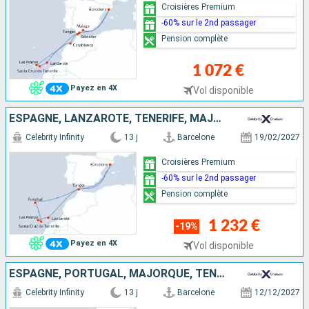
Croisières Premium
-60% sur le 2nd passager
Pension complète
1 072 €
Payez en 4X
Vol disponible
ESPAGNE, LANZAROTE, TENERIFE, MAJORQUE, PORTUGAL, MAROC
Celebrity Infinity
13 j
Barcelone
19/02/2027
Croisières Premium
-60% sur le 2nd passager
Pension complète
1 232 €
-19%
Payez en 4X
Vol disponible
ESPAGNE, PORTUGAL, MAJORQUE, TENERIFE, LANZAROTE, MAROC
Celebrity Infinity
13 j
Barcelone
12/12/2027