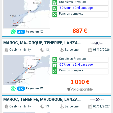
Croisières Premium
-60% sur le 2nd passager
Pension complète
887 €
Payez en 4X
MAROC, MAJORQUE, TENERIFE, LANZAROTE, GIBRALTAR, ESPAGNE
Celebrity Infinity
13 j
Barcelone
08/12/2026
Croisières Premium
-60% sur le 2nd passager
Pension complète
1 010 €
Payez en 4X
Vol disponible
MAROC, TENERIFE, MAJORQUE, LANZAROTE, GIBRALTAR, ESPAGNE
Celebrity Infinity
13 j
Barcelone
02/01/2027