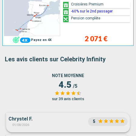
Croisières Premium
-60% sur le 2nd passager
Pension complète
2 071 €
Payez en 4X
Les avis clients sur Celebrity Infinity
NOTE MOYENNE
4.5
/5
sur 39 avis clients
Chrystel F.
5
01/08/2026