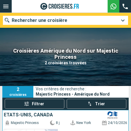
Rechercher une croisière
Croisières Amérique du Nord sur Majestic
Nos destinations
Princess
2 croisières trouvées
Mois de départ
Ports
Compagnies
2
Vos critères de recherche :
Rechercher
Majestic Princess - Amérique du Nord
croisières
Filtrer
Trier
ÉTATS-UNIS, CANADA
Majestic Princess
8 j
New York
24/10/2026