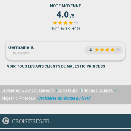
NOTE MOYENNE
4.0
/5
sur 1 avis clients
Germaine V.
4
08/11/2024
VOIR TOUS LES AVIS CLIENTS DE MAJESTIC PRINCESS
Croisières www.croisieres.fr
Armateurs
Princess Cruises
Majestic Princess
Croisières Amérique du Nord
CROISIERES.FR