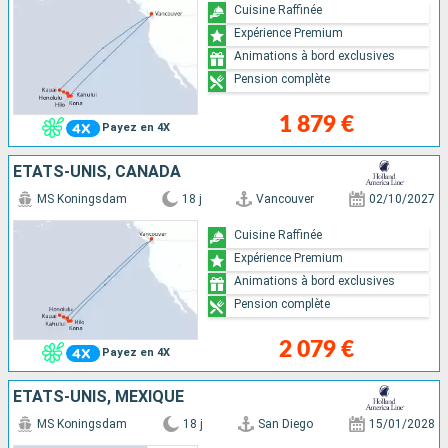
Cuisine Raffinée
Expérience Premium
Animations à bord exclusives
Pension complète
1 879 €
Payez en 4X
ÉTATS-UNIS, CANADA
MS Koningsdam
18 j
Vancouver
02/10/2027
Cuisine Raffinée
Expérience Premium
Animations à bord exclusives
Pension complète
2 079 €
Payez en 4X
ÉTATS-UNIS, MEXIQUE
MS Koningsdam
18 j
San Diego
15/01/2028