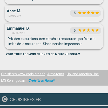
Anne M.
5
17/05/2019
Emmanuel D.
5
26/08/2018
Prix des excursions très élevés et restaurant parfois à la
limite de la saturation. Sinon service impeccable.
VOIR TOUS LES AVIS CLIENTS DE MS KONINGSDAM
Croisières www.croisieres.fr
Armateurs
Holland America Line
MS Koningsdam
Croisières Hawaii
CROISIERES.FR