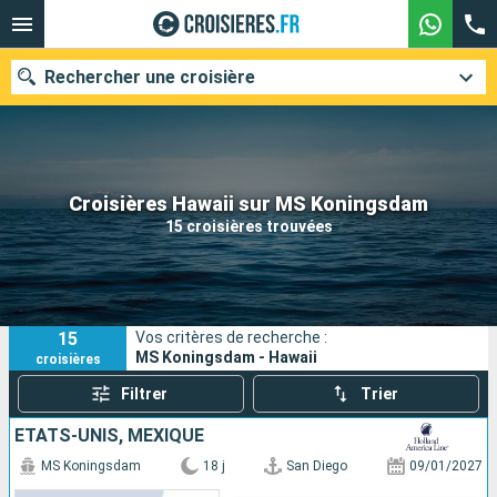
Rechercher une croisière
Nos destinations
Croisières Hawaii sur MS Koningsdam
15 croisières trouvées
Mois de départ
Ports
Compagnies
15
Vos critères de recherche :
Rechercher
MS Koningsdam - Hawaii
croisières
Filtrer
Trier
ÉTATS-UNIS, MEXIQUE
MS Koningsdam
18 j
San Diego
09/01/2027