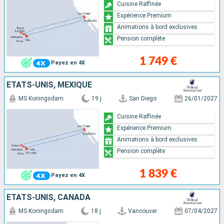
Cuisine Raffinée
Expérience Premium
Animations à bord exclusives
Pension complète
1 749 €
Payez en 4X
ÉTATS-UNIS, MEXIQUE
MS Koningsdam
19 j
San Diego
26/01/2027
Cuisine Raffinée
Expérience Premium
Animations à bord exclusives
Pension complète
1 839 €
Payez en 4X
ÉTATS-UNIS, CANADA
MS Koningsdam
18 j
Vancouver
07/04/2027