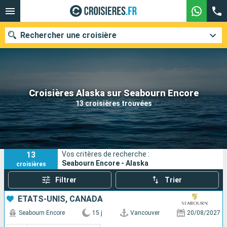
Rechercher une croisière
Nos destinations
Croisières Alaska sur Seabourn Encore
13 croisières trouvées
Mois de départ
Ports
Compagnies
13
Vos critères de recherche :
Rechercher
Seabourn Encore - Alaska
croisières
Filtrer
Trier
ÉTATS-UNIS, CANADA
Seabourn Encore
15 j
Vancouver
20/08/2027