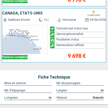
Pension complète
CANADA, ÉTATS-UNIS
Seabourn Encore
12 j
Vancouver
09/06/2028
Formule tout inclus luxe
Service personnalisé
Pourboires inclus
Restauration raffinée
9 698 €
Pension complète
Fiche Technique
Mise en service :
Nb de passagers :
Nb d'équipage :
Largeur :
m
Longueur :
m
Vitesse :
Nœuds