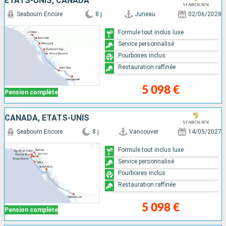
ÉTATS-UNIS, CANADA
Seabourn Encore
8 j
Juneau
02/06/2028
Formule tout inclus luxe
Service personnalisé
Pourboires inclus
Restauration raffinée
5 098 €
Pension complète
CANADA, ÉTATS-UNIS
Seabourn Encore
8 j
Vancouver
14/05/2027
Formule tout inclus luxe
Service personnalisé
Pourboires inclus
Restauration raffinée
5 098 €
Pension complète