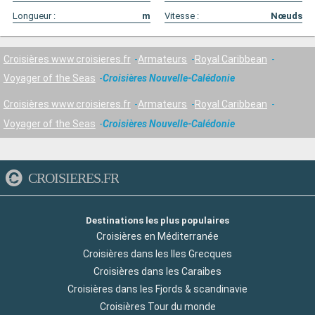
Longueur :
m
Vitesse :
Nœuds
Croisières www.croisieres.fr
Armateurs
Royal Caribbean
Voyager of the Seas
Croisières Nouvelle-Calédonie
Croisières www.croisieres.fr
Armateurs
Royal Caribbean
Voyager of the Seas
Croisières Nouvelle-Calédonie
CROISIERES.FR
Destinations les plus populaires
Croisières en Méditerranée
Croisières dans les Iles Grecques
Croisières dans les Caraibes
Croisières dans les Fjords & scandinavie
Croisières Tour du monde