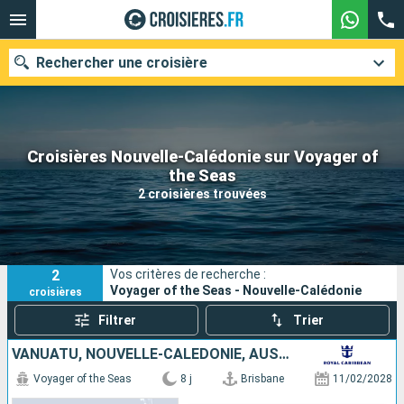
Rechercher une croisière
Croisières Nouvelle-Calédonie sur Voyager of
Nos destinations
the Seas
2 croisières trouvées
Mois de départ
Ports
Compagnies
2
Vos critères de recherche :
Rechercher
Voyager of the Seas - Nouvelle-Calédonie
croisières
Filtrer
Trier
VANUATU, NOUVELLE-CALÉDONIE, AUSTRALIE
Voyager of the Seas
8 j
Brisbane
11/02/2028