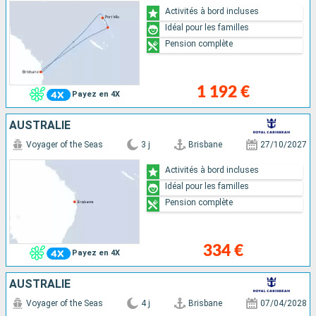
Activités à bord incluses
Idéal pour les familles
Pension complète
1 192 €
Payez en 4X
AUSTRALIE
Voyager of the Seas
3 j
Brisbane
27/10/2027
Activités à bord incluses
Idéal pour les familles
Pension complète
334 €
Payez en 4X
AUSTRALIE
Voyager of the Seas
4 j
Brisbane
07/04/2028