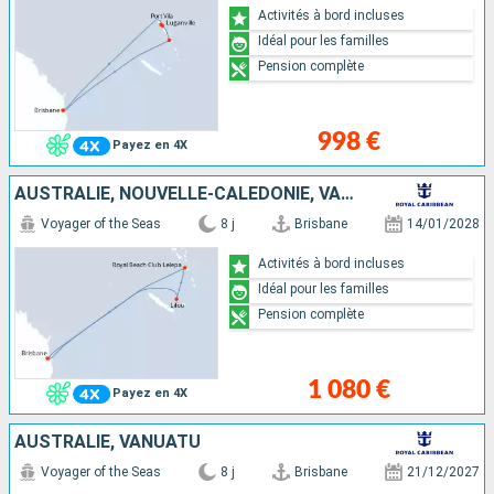
Activités à bord incluses
Idéal pour les familles
Pension complète
998 €
Payez en 4X
AUSTRALIE, NOUVELLE-CALÉDONIE, VANUATU
Voyager of the Seas
8 j
Brisbane
14/01/2028
Activités à bord incluses
Idéal pour les familles
Pension complète
1 080 €
Payez en 4X
AUSTRALIE, VANUATU
Voyager of the Seas
8 j
Brisbane
21/12/2027