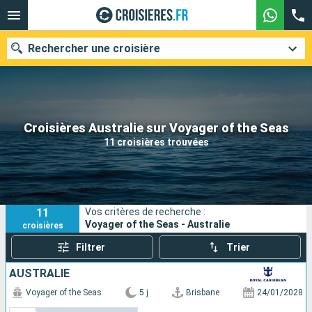
Rechercher une croisière
Nos destinations
Croisières Australie sur Voyager of the Seas
11 croisières trouvées
Mois de départ
Ports
Compagnies
11
Vos critères de recherche :
Rechercher
Voyager of the Seas - Australie
croisières
Filtrer
Trier
AUSTRALIE
Voyager of the Seas
5 j
Brisbane
24/01/2028