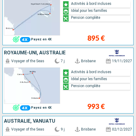
Activités à bord incluses
Idéal pour les familles
Pension complète
895 €
Payez en 4X
ROYAUME-UNI, AUSTRALIE
Voyager of the Seas
7 j
Brisbane
19/11/2027
Activités à bord incluses
Idéal pour les familles
Pension complète
993 €
Payez en 4X
AUSTRALIE, VANUATU
Voyager of the Seas
9 j
Brisbane
02/12/2027