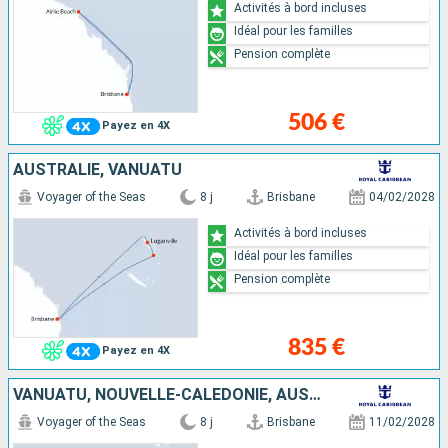
Activités à bord incluses
Idéal pour les familles
Pension complète
506 €
Payez en 4X
AUSTRALIE, VANUATU
Voyager of the Seas
8 j
Brisbane
04/02/2028
Activités à bord incluses
Idéal pour les familles
Pension complète
835 €
Payez en 4X
VANUATU, NOUVELLE-CALÉDONIE, AUSTRALIE
Voyager of the Seas
8 j
Brisbane
11/02/2028