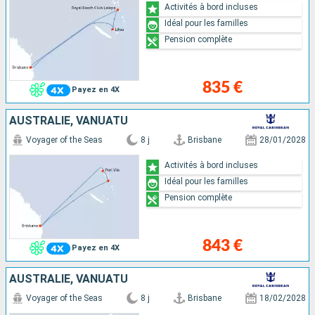
Activités à bord incluses
Idéal pour les familles
Pension complète
835 €
Payez en 4X
AUSTRALIE, VANUATU
Voyager of the Seas
8 j
Brisbane
28/01/2028
Activités à bord incluses
Idéal pour les familles
Pension complète
843 €
Payez en 4X
AUSTRALIE, VANUATU
Voyager of the Seas
8 j
Brisbane
18/02/2028