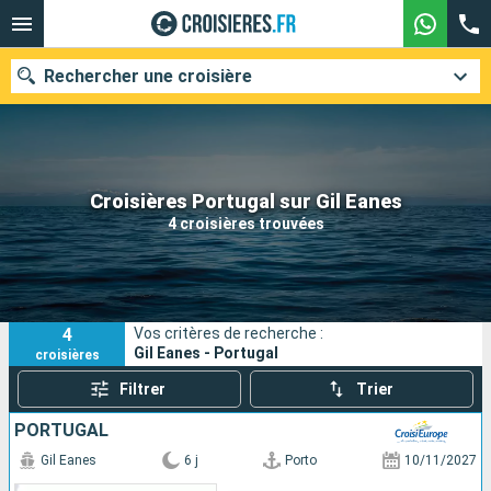
Rechercher une croisière
Nos destinations
Croisières Portugal sur Gil Eanes
4 croisières trouvées
Mois de départ
Ports
Compagnies
4
Vos critères de recherche :
Rechercher
Gil Eanes - Portugal
croisières
Filtrer
Trier
PORTUGAL
Gil Eanes
6 j
Porto
10/11/2027