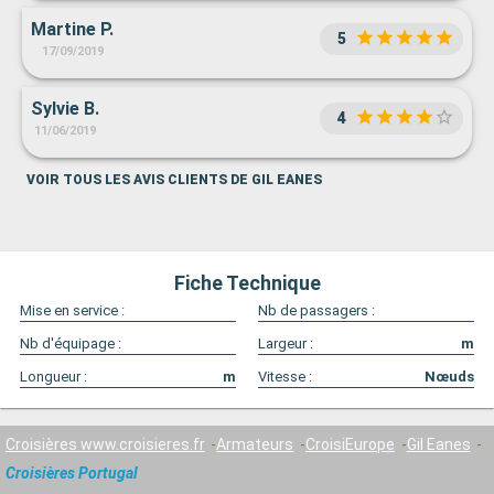
Martine P.
5
17/09/2019
Sylvie B.
4
11/06/2019
VOIR TOUS LES AVIS CLIENTS DE GIL EANES
Fiche Technique
Mise en service :
Nb de passagers :
Nb d'équipage :
Largeur :
m
Longueur :
m
Vitesse :
Nœuds
Croisières www.croisieres.fr
Armateurs
CroisiEurope
Gil Eanes
Croisières Portugal