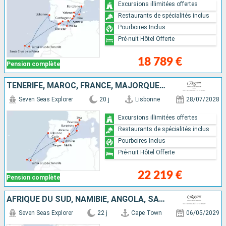
Excursions illimitées offertes
Restaurants de spécialités inclus
Pourboires Inclus
Pré-nuit Hôtel Offerte
18 789 €
Pension complète
TENERIFE, MAROC, FRANCE, MAJORQUE, GIBRALTAR, ESPAGNE, PORTUGAL
Seven Seas Explorer
20 j
Lisbonne
28/07/2028
Excursions illimitées offertes
Restaurants de spécialités inclus
Pourboires Inclus
Pré-nuit Hôtel Offerte
22 219 €
Pension complète
AFRIQUE DU SUD, NAMIBIE, ANGOLA, SAO TOMÉ ET PRINCIPE, CÔTE D'IVOIRE, ROYAUME-UNI, CAP-VERT, MAJORQUE, PORTUGAL
Seven Seas Explorer
22 j
Cape Town
06/05/2029