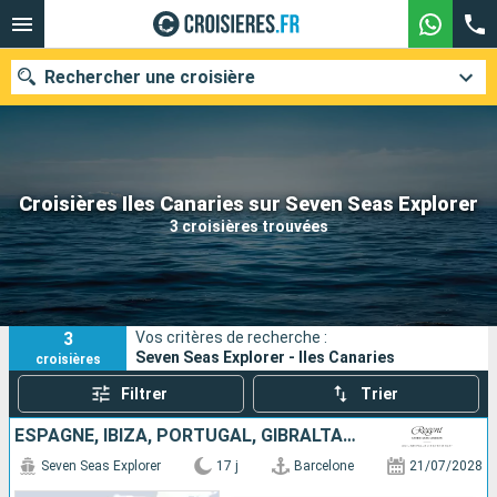
Rechercher une croisière
Nos destinations
Croisières Iles Canaries sur Seven Seas Explorer
3 croisières trouvées
Mois de départ
Ports
Compagnies
3
Vos critères de recherche :
Rechercher
Seven Seas Explorer - Iles Canaries
croisières
Filtrer
Trier
ESPAGNE, IBIZA, PORTUGAL, GIBRALTAR, MAROC, MAJORQUE, TENERIFE
Seven Seas Explorer
17 j
Barcelone
21/07/2028