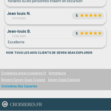
horaires où les personnes étaient en excursion
Jean louis N.
5
27/10/2023
Jean-louis B.
5
12/05/2023
Excellente
VOIR TOUS LES AVIS CLIENTS DE SEVEN SEAS EXPLORER
Croisières www.croisieres.fr
Armateurs
Regent Seven Seas Cruises
Seven Seas Explorer
Croisières Iles Canaries
CROISIERES.FR