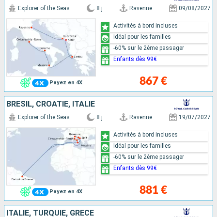
Explorer of the Seas
8 j
Ravenne
09/08/2027
Activités à bord incluses
Idéal pour les familles
-60% sur le 2ème passager
Enfants dès 99€
867 €
Payez en 4X
BRÉSIL, CROATIE, ITALIE
Explorer of the Seas
8 j
Ravenne
19/07/2027
Activités à bord incluses
Idéal pour les familles
-60% sur le 2ème passager
Enfants dès 99€
881 €
Payez en 4X
ITALIE, TURQUIE, GRÈCE