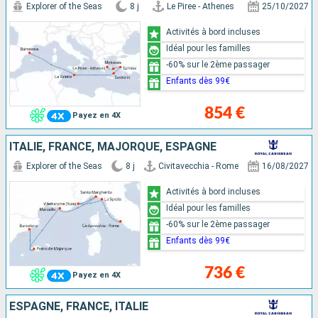
Explorer of the Seas
8 j
Le Piree - Athenes
25/10/2027
Activités à bord incluses
Idéal pour les familles
-60% sur le 2ème passager
Enfants dès 99€
854 €
Payez en 4X
ITALIE, FRANCE, MAJORQUE, ESPAGNE
Explorer of the Seas
8 j
Civitavecchia - Rome
16/08/2027
Activités à bord incluses
Idéal pour les familles
-60% sur le 2ème passager
Enfants dès 99€
736 €
Payez en 4X
ESPAGNE, FRANCE, ITALIE