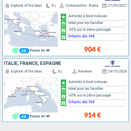
Explorer of the Seas
8 j
Civitavecchia - Rome
27/09/2027
Activités à bord incluses
Idéal pour les familles
-60% sur le 2ème passager
Enfants dès 99€
904 €
Payez en 4X
ITALIE, FRANCE, ESPAGNE
Explorer of the Seas
8 j
Ravenne
24/10/2026
Activités à bord incluses
Idéal pour les familles
-60% sur le 2ème passager
Enfants dès 99€
914 €
Payez en 4X