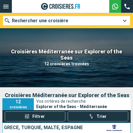
Rechercher une croisière
Croisières Méditerranée sur Explorer of the
Nos destinations
Seas
12 croisières trouvées
Mois de départ
Ports
Compagnies
Rechercher
Croisières Méditerranée sur Explorer of the Seas
12
Vos critères de recherche :
Explorer of the Seas - Méditerranée
croisières
Filtrer
Trier
GRÈCE, TURQUIE, MALTE, ESPAGNE