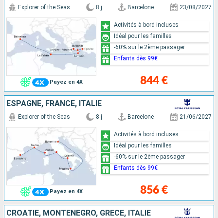
Explorer of the Seas
8 j
Barcelone
23/08/2027
Activités à bord incluses
Idéal pour les familles
-60% sur le 2ème passager
Enfants dès 99€
844 €
Payez en 4X
ESPAGNE, FRANCE, ITALIE
Explorer of the Seas
8 j
Barcelone
21/06/2027
Activités à bord incluses
Idéal pour les familles
-60% sur le 2ème passager
Enfants dès 99€
856 €
Payez en 4X
CROATIE, MONTÉNÉGRO, GRÈCE, ITALIE