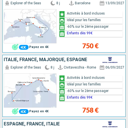
Explorer of the Seas
8 j
Barcelone
13/09/2027
Activités à bord incluses
Idéal pour les familles
-60% sur le 2ème passager
Enfants dès 99€
750 €
Payez en 4X
ITALIE, FRANCE, MAJORQUE, ESPAGNE
Explorer of the Seas
8 j
Civitavecchia - Rome
06/09/2027
Activités à bord incluses
Idéal pour les familles
-60% sur le 2ème passager
Enfants dès 99€
758 €
Payez en 4X
ESPAGNE, FRANCE, ITALIE