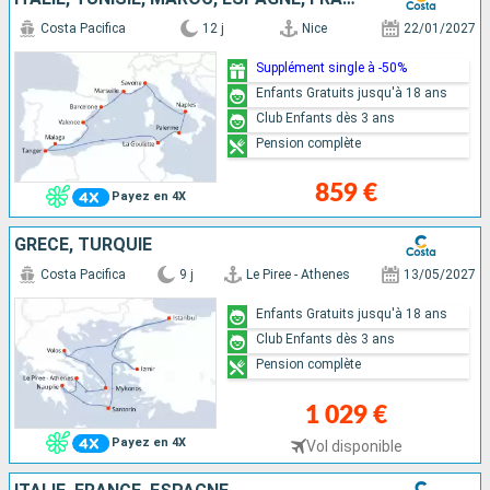
Costa Pacifica
12 j
Nice
22/01/2027
Supplément single à -50%
Enfants Gratuits jusqu'à 18 ans
Club Enfants dès 3 ans
Pension complète
859 €
Payez en 4X
GRÈCE, TURQUIE
Costa Pacifica
9 j
Le Piree - Athenes
13/05/2027
Enfants Gratuits jusqu'à 18 ans
Club Enfants dès 3 ans
Pension complète
1 029 €
Payez en 4X
Vol disponible