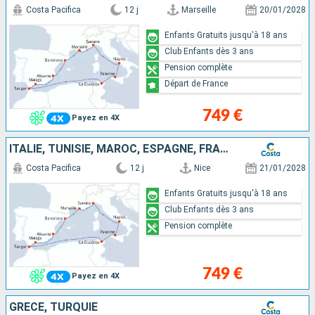
Costa Pacifica
12 j
Marseille
20/01/2028
Enfants Gratuits jusqu'à 18 ans
Club Enfants dès 3 ans
Pension complète
Départ de France
749 €
Payez en 4X
ITALIE, TUNISIE, MAROC, ESPAGNE, FRANCE
Costa Pacifica
12 j
Nice
21/01/2028
Enfants Gratuits jusqu'à 18 ans
Club Enfants dès 3 ans
Pension complète
749 €
Payez en 4X
GRÈCE, TURQUIE