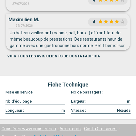
4
27/07/2026
Maximilien M.
4
27/07/2026
Un bateau vieillissant (cabine, hall, bars…) offrant tout de
même beaucoup de prestations. Des restaurants haut de
gamme avec une gastronomie hors norme. Petit bémol sur
les piscines qui sont présentées comme nombreuses en
VOIR TOUS LES AVIS CLIENTS DE COSTA PACIFICA
effet mais qui sont de taille si petites que nous sommes
les uns sur les autres.
Fiche Technique
Mise en service :
Nb de passagers :
Nb d'équipage :
Largeur :
m
Longueur :
m
Vitesse :
Nœuds
Croisières www.croisieres.fr
Armateurs
Costa Croisières