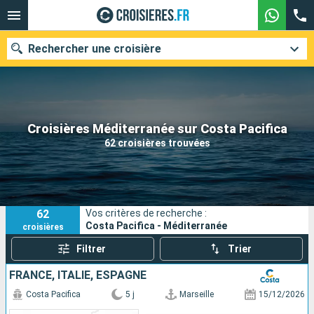
Rechercher une croisière
Nos destinations
Croisières Méditerranée sur Costa Pacifica
62 croisières trouvées
Mois de départ
Ports
Compagnies
62
Vos critères de recherche :
Rechercher
Costa Pacifica - Méditerranée
croisières
Filtrer
Trier
FRANCE, ITALIE, ESPAGNE
Costa Pacifica
5 j
Marseille
15/12/2026