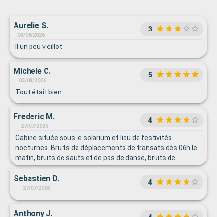
Aurelie S.
3
03/08/2026
Il un peu vieillot
Michele C.
5
03/08/2026
Tout était bien
Frederic M.
4
27/07/2026
Cabine située sous le solarium et lieu de festivités
nocturnes. Bruits de déplacements de transats dès 06h le
matin, bruits de sauts et de pas de danse, bruits de
musique, mauvaise insonorisation. Bonne qualité des
Sebastien D.
prestations liées à la restauration à table. Buffet moyen.
4
27/07/2026
Anthony J.