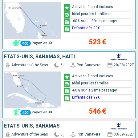
Activités à bord incluses
Idéal pour les familles
-60% sur le 2ème passager
Enfants dès 99€
523 €
Payez en 4X
ÉTATS-UNIS, BAHAMAS, HAÏTI
Adventure of the Seas
6 j
Port Canaveral
20/08/2027
Activités à bord incluses
Idéal pour les familles
-60% sur le 2ème passager
Enfants dès 99€
546 €
Payez en 4X
ÉTATS-UNIS, BAHAMAS
Adventure of the Seas
6 j
Port Canaveral
03/09/2027