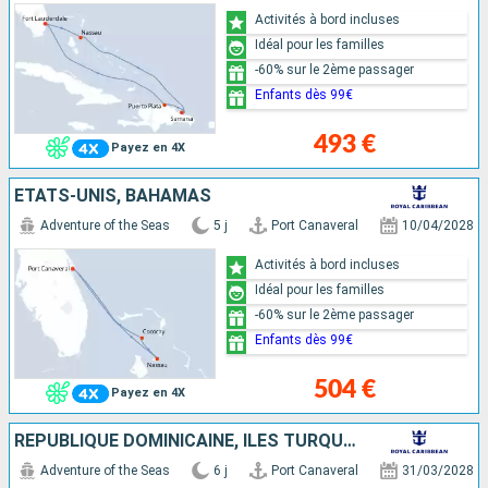
Activités à bord incluses
Idéal pour les familles
-60% sur le 2ème passager
Enfants dès 99€
493 €
Payez en 4X
ÉTATS-UNIS, BAHAMAS
Adventure of the Seas
5 j
Port Canaveral
10/04/2028
Activités à bord incluses
Idéal pour les familles
-60% sur le 2ème passager
Enfants dès 99€
504 €
Payez en 4X
RÉPUBLIQUE DOMINICAINE, ÎLES TURQUES-ET-CAÏQUES, ÉTATS-UNIS
Adventure of the Seas
6 j
Port Canaveral
31/03/2028