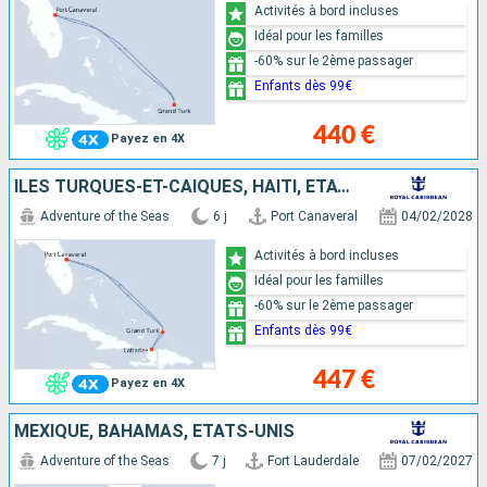
Activités à bord incluses
Idéal pour les familles
-60% sur le 2ème passager
Enfants dès 99€
440 €
Payez en 4X
ÎLES TURQUES-ET-CAÏQUES, HAÏTI, ÉTATS-UNIS
Adventure of the Seas
6 j
Port Canaveral
04/02/2028
Activités à bord incluses
Idéal pour les familles
-60% sur le 2ème passager
Enfants dès 99€
447 €
Payez en 4X
MEXIQUE, BAHAMAS, ÉTATS-UNIS
Adventure of the Seas
7 j
Fort Lauderdale
07/02/2027