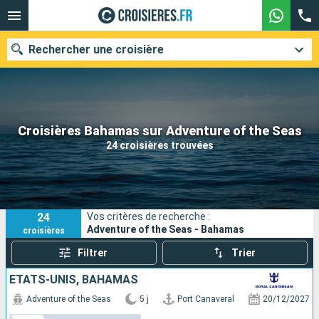
Rechercher une croisière
Nos destinations
Croisières Bahamas sur Adventure of the Seas
24 croisières trouvées
Mois de départ
Ports
Compagnies
24
Vos critères de recherche :
Rechercher
Adventure of the Seas - Bahamas
croisières
Filtrer
Trier
ÉTATS-UNIS, BAHAMAS
Adventure of the Seas
5 j
Port Canaveral
20/12/2027