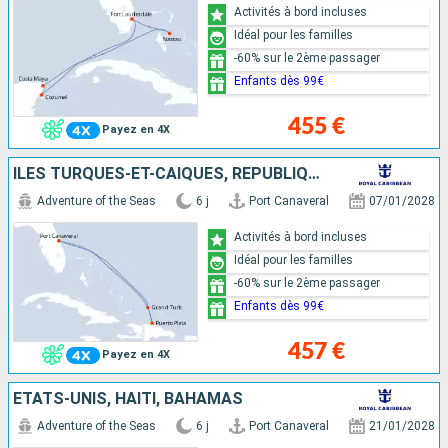
Activités à bord incluses
Idéal pour les familles
-60% sur le 2ème passager
Enfants dès 99€
455 €
Payez en 4X
ÎLES TURQUES-ET-CAÏQUES, RÉPUBLIQUE DOMINICAINE, ÉTATS-UNIS
Adventure of the Seas
6 j
Port Canaveral
07/01/2028
Activités à bord incluses
Idéal pour les familles
-60% sur le 2ème passager
Enfants dès 99€
457 €
Payez en 4X
ÉTATS-UNIS, HAÏTI, BAHAMAS
Adventure of the Seas
6 j
Port Canaveral
21/01/2028