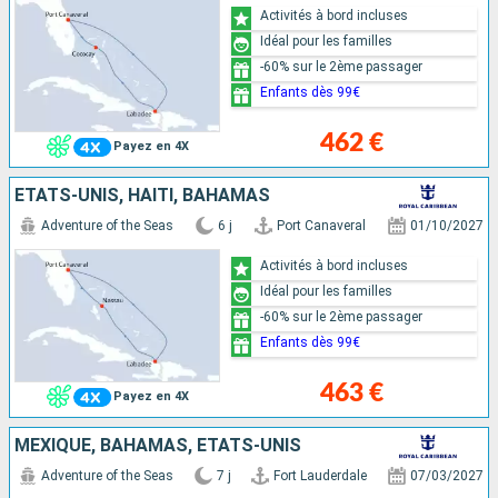
Activités à bord incluses
Idéal pour les familles
-60% sur le 2ème passager
Enfants dès 99€
462 €
Payez en 4X
ÉTATS-UNIS, HAÏTI, BAHAMAS
Adventure of the Seas
6 j
Port Canaveral
01/10/2027
Activités à bord incluses
Idéal pour les familles
-60% sur le 2ème passager
Enfants dès 99€
463 €
Payez en 4X
MEXIQUE, BAHAMAS, ÉTATS-UNIS
Adventure of the Seas
7 j
Fort Lauderdale
07/03/2027