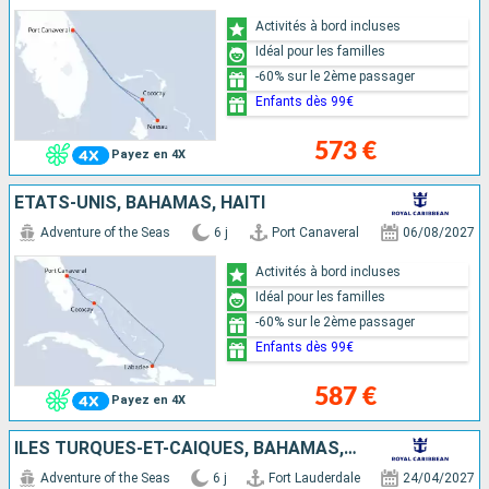
Activités à bord incluses
Idéal pour les familles
-60% sur le 2ème passager
Enfants dès 99€
573 €
Payez en 4X
ÉTATS-UNIS, BAHAMAS, HAÏTI
Adventure of the Seas
6 j
Port Canaveral
06/08/2027
Activités à bord incluses
Idéal pour les familles
-60% sur le 2ème passager
Enfants dès 99€
587 €
Payez en 4X
ÎLES TURQUES-ET-CAÏQUES, BAHAMAS, ÉTATS-UNIS
Adventure of the Seas
6 j
Fort Lauderdale
24/04/2027