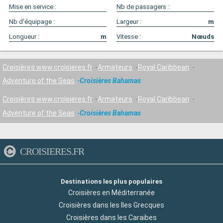
Mise en service :
Nb de passagers :
Nb d'équipage :
Largeur :
m
Longueur :
m
Vitesse :
Nœuds
Croisières www.croisieres.fr
Armateurs
Royal Caribbean
Adventure of the Seas
Croisières Bahamas
Croisières www.croisieres.fr
Armateurs
Royal Caribbean
Adventure of the Seas
Croisières Bahamas
CROISIERES.FR
Destinations les plus populaires
Croisières en Méditerranée
Croisières dans les Iles Grecques
Croisières dans les Caraibes