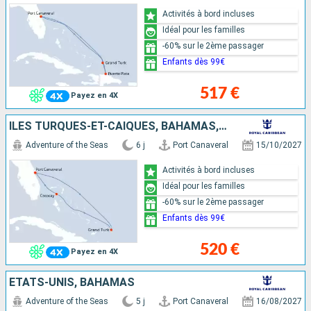
Activités à bord incluses
Idéal pour les familles
-60% sur le 2ème passager
Enfants dès 99€
517 €
Payez en 4X
ÎLES TURQUES-ET-CAÏQUES, BAHAMAS, ÉTATS-UNIS
Adventure of the Seas
6 j
Port Canaveral
15/10/2027
Activités à bord incluses
Idéal pour les familles
-60% sur le 2ème passager
Enfants dès 99€
520 €
Payez en 4X
ÉTATS-UNIS, BAHAMAS
Adventure of the Seas
5 j
Port Canaveral
16/08/2027