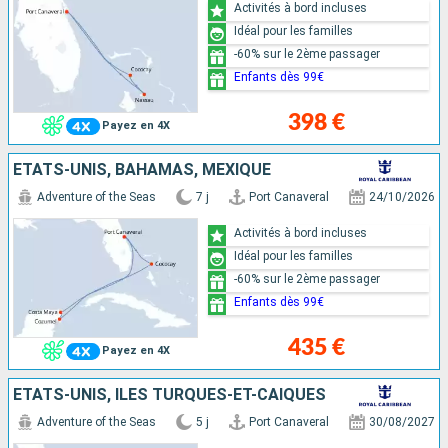
Activités à bord incluses
Idéal pour les familles
-60% sur le 2ème passager
Enfants dès 99€
398 €
Payez en 4X
ÉTATS-UNIS, BAHAMAS, MEXIQUE
Adventure of the Seas
7 j
Port Canaveral
24/10/2026
Activités à bord incluses
Idéal pour les familles
-60% sur le 2ème passager
Enfants dès 99€
435 €
Payez en 4X
ÉTATS-UNIS, ÎLES TURQUES-ET-CAÏQUES
Adventure of the Seas
5 j
Port Canaveral
30/08/2027