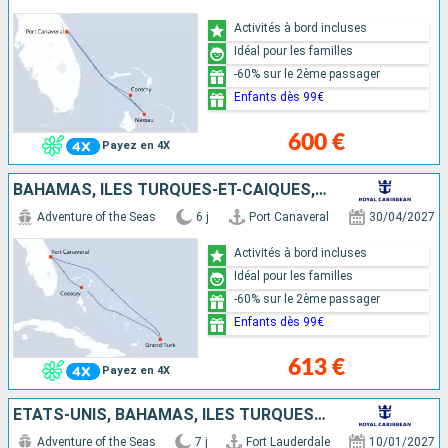
Activités à bord incluses
Idéal pour les familles
-60% sur le 2ème passager
Enfants dès 99€
600 €
Payez en 4X
BAHAMAS, ÎLES TURQUES-ET-CAÏQUES, ÉTATS-UNIS
Adventure of the Seas
6 j
Port Canaveral
30/04/2027
Activités à bord incluses
Idéal pour les familles
-60% sur le 2ème passager
Enfants dès 99€
613 €
Payez en 4X
ÉTATS-UNIS, BAHAMAS, ÎLES TURQUES-ET-CAÏQUES
Adventure of the Seas
7 j
Fort Lauderdale
10/01/2027