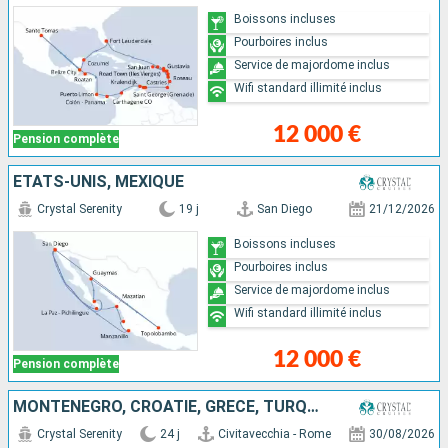
Boissons incluses
Pourboires inclus
Service de majordome inclus
Wifi standard illimité inclus
12 000 €
Pension complète
ÉTATS-UNIS, MEXIQUE
Crystal Serenity
19 j
San Diego
21/12/2026
Boissons incluses
Pourboires inclus
Service de majordome inclus
Wifi standard illimité inclus
12 000 €
Pension complète
MONTÉNÉGRO, CROATIE, GRÈCE, TURQUIE, MALTE, ITALIE
Crystal Serenity
24 j
Civitavecchia - Rome
30/08/2026