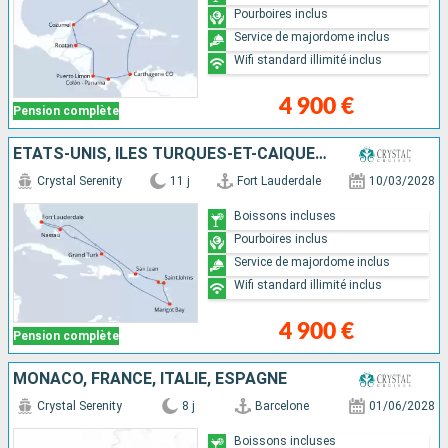
Pourboires inclus
Service de majordome inclus
Wifi standard illimité inclus
4 900 €
Pension complète
ÉTATS-UNIS, ÎLES TURQUES-ET-CAÏQUES, SAINTE-LUCIE, ANTIGUA-ET-BARBUDA, PORTO RICO, BAHAMAS
Crystal Serenity
11 j
Fort Lauderdale
10/03/2028
Boissons incluses
Pourboires inclus
Service de majordome inclus
Wifi standard illimité inclus
4 900 €
Pension complète
MONACO, FRANCE, ITALIE, ESPAGNE
Crystal Serenity
8 j
Barcelone
01/06/2028
Boissons incluses