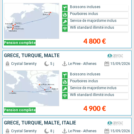
Boissons incluses
Pourboires inclus
Service de majordome inclus
Wifi standard illimité inclus
4 800 €
Pension complète
GRÈCE, TURQUIE, MALTE
Crystal Serenity
5 j
Le Piree - Athenes
15/09/2026
Boissons incluses
Pourboires inclus
Service de majordome inclus
Wifi standard illimité inclus
4 900 €
Pension complète
GRÈCE, TURQUIE, MALTE, ITALIE
Crystal Serenity
8 j
Le Piree - Athenes
15/09/2026