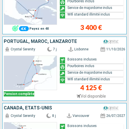
Pourboires inclus
Service de majordome inclus
Wifi standard illimité inclus
3 400 €
Payez en 4X
PORTUGAL, MAROC, LANZAROTE
Crystal Serenity
7 j
Lisbonne
11/10/2026
Boissons incluses
Pourboires inclus
Service de majordome inclus
Wifi standard illimité inclus
4 125 €
Pension complète
Vol disponible
CANADA, ÉTATS-UNIS
Crystal Serenity
8 j
Vancouver
26/07/2027
Boissons incluses