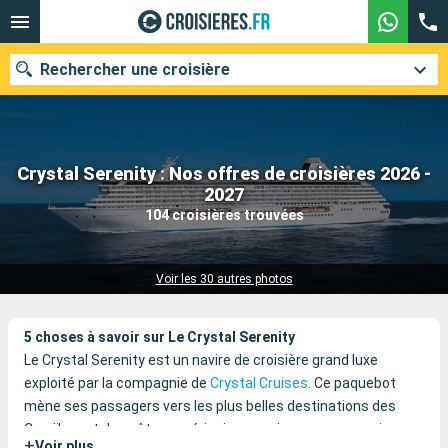
Rechercher une croisière
Crystal Serenity : Nos offres de croisières 2026 -
Nos destinations
2027
104 croisières trouvées
Mois de départ
Ports
Compagnies
Voir les 30 autres photos
Rechercher
5 choses à savoir sur Le Crystal Serenity
Le Crystal Serenity est un navire de croisière grand luxe
exploité par la compagnie de
Crystal Cruises
. Ce paquebot
mène ses passagers vers les plus belles destinations des
Caraïbes et des côtes américaines, mais propose aussi un
+
Voir plus