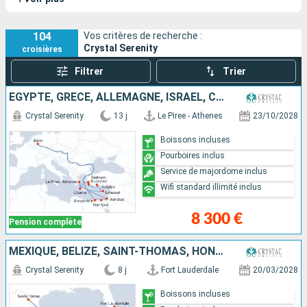
véritable tour du monde.
104
Vos critères de recherche :
Crystal Serenity
croisières
Filtrer
Trier
EGYPTE, GRÈCE, ALLEMAGNE, ISRAËL, CHYPRE, TURQUIE
Crystal Serenity
13 j
Le Piree - Athenes
23/10/2028
Boissons incluses
Pourboires inclus
Service de majordome inclus
Wifi standard illimité inclus
8 300 €
Pension complète
MEXIQUE, BELIZE, SAINT-THOMAS, HONDURAS, ÉTATS-UNIS
Crystal Serenity
8 j
Fort Lauderdale
20/03/2028
Boissons incluses