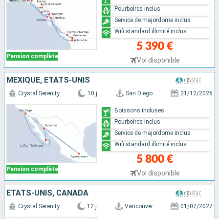
Pourboires inclus
Service de majordome inclus
Wifi standard illimité inclus
5 390 €
Pension complète
Vol disponible
MEXIQUE, ÉTATS-UNIS
Crystal Serenity
10 j
San Diego
21/12/2026
Boissons incluses
Pourboires inclus
Service de majordome inclus
Wifi standard illimité inclus
5 800 €
Pension complète
Vol disponible
ÉTATS-UNIS, CANADA
Crystal Serenity
12 j
Vancouver
01/07/2027