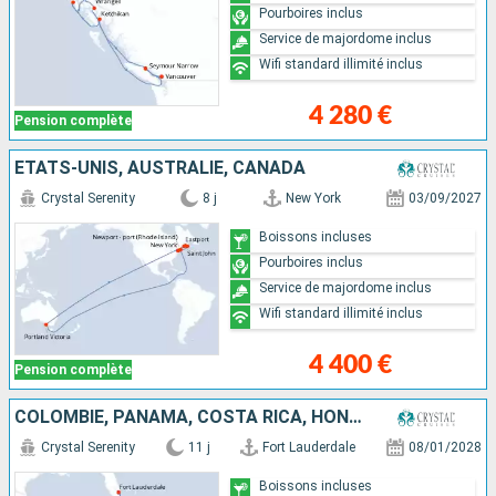
Pourboires inclus
Service de majordome inclus
Wifi standard illimité inclus
4 280 €
Pension complète
ÉTATS-UNIS, AUSTRALIE, CANADA
Crystal Serenity
8 j
New York
03/09/2027
Boissons incluses
Pourboires inclus
Service de majordome inclus
Wifi standard illimité inclus
4 400 €
Pension complète
COLOMBIE, PANAMA, COSTA RICA, HONDURAS, MEXIQUE, ÉTATS-UNIS
Crystal Serenity
11 j
Fort Lauderdale
08/01/2028
Boissons incluses