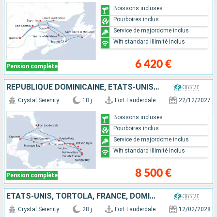
Boissons incluses
Pourboires inclus
Service de majordome inclus
Wifi standard illimité inclus
6 420 €
Pension complète
RÉPUBLIQUE DOMINICAINE, ÉTATS-UNIS, MEXIQUE, CAÏMANS (ÎLES), SAINTE-LUCIE, PORTO RICO, JAMAÏQUE, MARTINIQUE, GUADELOUPE, JOST VAN DYKE, TORTOLA
Crystal Serenity
18 j
Fort Lauderdale
22/12/2027
Boissons incluses
Pourboires inclus
Service de majordome inclus
Wifi standard illimité inclus
8 500 €
Pension complète
ÉTATS-UNIS, TORTOLA, FRANCE, DOMINIQUE, PORTO RICO, ANTIGUA-ET-BARBUDA, GUADELOUPE, SAINTE-LUCIE, GRENADE, BONAIRE, ARUBA, COLOMBIE, PANAMA, COSTA RICA, HONDURAS, SAINT-THOMAS, BELIZE, MEXIQUE
Crystal Serenity
28 j
Fort Lauderdale
12/02/2028