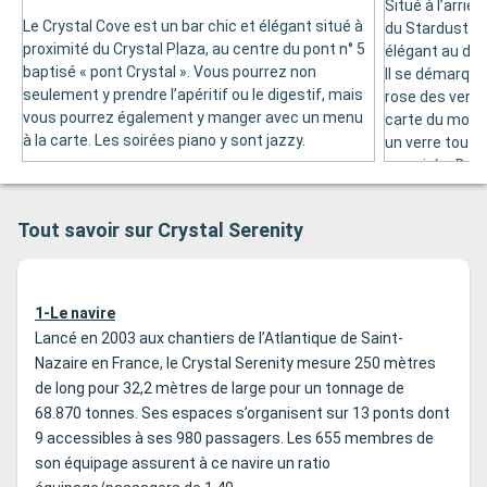
Situé à l’arriè
Le Crystal Cove est un bar chic et élégant situé à
du Stardust Cl
proximité du Crystal Plaza, au centre du pont n° 5
élégant au déco
baptisé « pont Crystal ». Vous pourrez non
Il se démarque
seulement y prendre l’apéritif ou le digestif, mais
rose des vents
vous pourrez également y manger avec un menu
carte du mond
à la carte. Les soirées piano y sont jazzy.
un verre tout 
en soirée. De 2
gastronomiqu
Tout savoir sur Crystal Serenity
1-Le navire
Lancé en 2003 aux chantiers de l’Atlantique de Saint-
Nazaire en France, le Crystal Serenity mesure 250 mètres
de long pour 32,2 mètres de large pour un tonnage de
68.870 tonnes. Ses espaces s’organisent sur 13 ponts dont
9 accessibles à ses 980 passagers. Les 655 membres de
son équipage assurent à ce navire un ratio