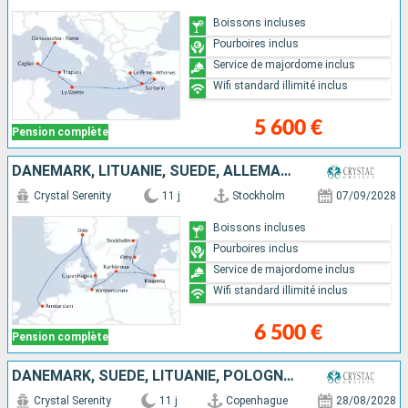
Boissons incluses
Pourboires inclus
Service de majordome inclus
Wifi standard illimité inclus
5 600 €
Pension complète
DANEMARK, LITUANIE, SUÈDE, ALLEMAGNE, PAYS-BAS, NORVÈGE
Crystal Serenity
11 j
Stockholm
07/09/2028
Boissons incluses
Pourboires inclus
Service de majordome inclus
Wifi standard illimité inclus
6 500 €
Pension complète
DANEMARK, SUÈDE, LITUANIE, POLOGNE, FINLANDE, ALLEMAGNE, LETTONIE, ESTONIE
Crystal Serenity
11 j
Copenhague
28/08/2028