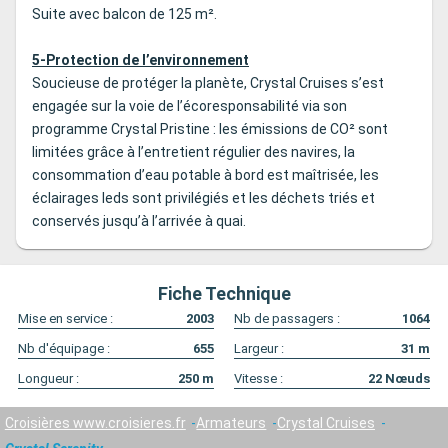
Suite avec balcon de 125 m².
5-Protection de l’environnement
Soucieuse de protéger la planète, Crystal Cruises s’est
engagée sur la voie de l’écoresponsabilité via son
programme Crystal Pristine : les émissions de CO² sont
limitées grâce à l’entretient régulier des navires, la
consommation d’eau potable à bord est maîtrisée, les
éclairages leds sont privilégiés et les déchets triés et
conservés jusqu’à l’arrivée à quai.
Fiche Technique
Mise en service :
2003
Nb de passagers :
1064
Nb d'équipage :
655
Largeur :
31
m
Longueur :
250
m
Vitesse :
22
Nœuds
Croisières www.croisieres.fr
Armateurs
Crystal Cruises