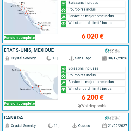
Boissons incluses
Pourboires inclus
Service de majordome inclus
Wifi standard illimité inclus
6 020 €
Pension complète
ÉTATS-UNIS, MEXIQUE
Crystal Serenity
10 j
San Diego
30/12/2026
Boissons incluses
Pourboires inclus
Service de majordome inclus
Wifi standard illimité inclus
6 200 €
Pension complète
Vol disponible
CANADA
Crystal Serenity
11 j
Quebec
21/09/2027