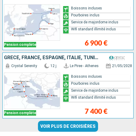
Boissons incluses
Pourboires inclus
Service de majordome inclus
Wifi standard illimité inclus
6 900 €
Pension complète
GRÈCE, FRANCE, ESPAGNE, ITALIE, TUNISIE, MONACO
Crystal Serenity
12 j
Le Piree - Athenes
21/05/2028
Boissons incluses
Pourboires inclus
Service de majordome inclus
Wifi standard illimité inclus
7 400 €
Pension complète
VOIR PLUS DE CROISIÈRES