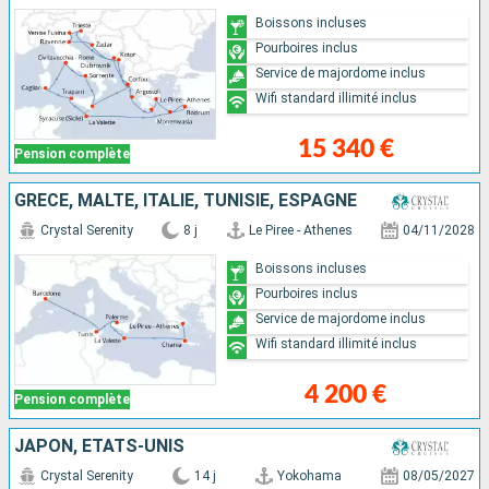
Boissons incluses
Pourboires inclus
Service de majordome inclus
Wifi standard illimité inclus
15 340 €
Pension complète
GRÈCE, MALTE, ITALIE, TUNISIE, ESPAGNE
Crystal Serenity
8 j
Le Piree - Athenes
04/11/2028
Boissons incluses
Pourboires inclus
Service de majordome inclus
Wifi standard illimité inclus
4 200 €
Pension complète
JAPON, ÉTATS-UNIS
Crystal Serenity
14 j
Yokohama
08/05/2027