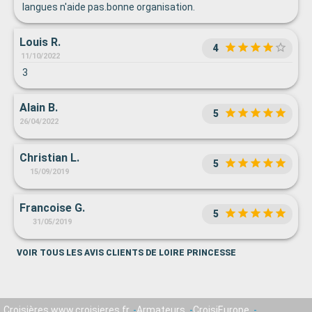
langues n'aide pas.bonne organisation.
Louis R.
4
11/10/2022
3
Alain B.
5
26/04/2022
Christian L.
5
15/09/2019
Francoise G.
5
31/05/2019
VOIR TOUS LES AVIS CLIENTS DE LOIRE PRINCESSE
Croisières www.croisieres.fr
Armateurs
CroisiEurope