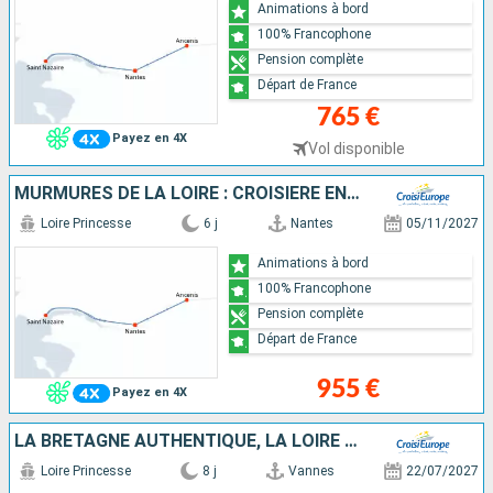
Animations à bord
100% Francophone
Pension complète
Départ de France
765 €
Payez en 4X
Vol disponible
MURMURES DE LA LOIRE : CROISIÈRE ENTRE PATRIMOINE ET LÉGENDES
Loire Princesse
6 j
Nantes
05/11/2027
Animations à bord
100% Francophone
Pension complète
Départ de France
955 €
Payez en 4X
LA BRETAGNE AUTHENTIQUE, LA LOIRE ET SES CHÂTEAUX, UN HÉRITAGE ROYAL
Loire Princesse
8 j
Vannes
22/07/2027