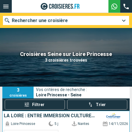
Rechercher une croisière
Nos destinations
Croisières Seine sur Loire Princesse
3 croisières trouvées
Mois de départ
Ports
Compagnies
3
Vos critères de recherche :
Rechercher
Loire Princesse - Seine
croisières
Filtrer
Trier
LA LOIRE : ENTRE IMMERSION CULTURELLE, FOLKLORE TRADITIONNEL ET SAVEURS LOCALES
Loire Princesse
5 j
Nantes
14/11/2026