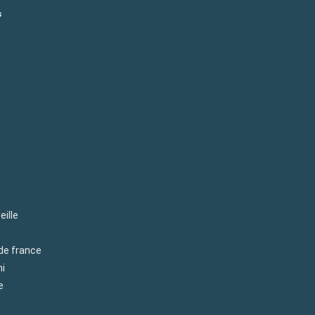
s
eille
 de france
mi
e