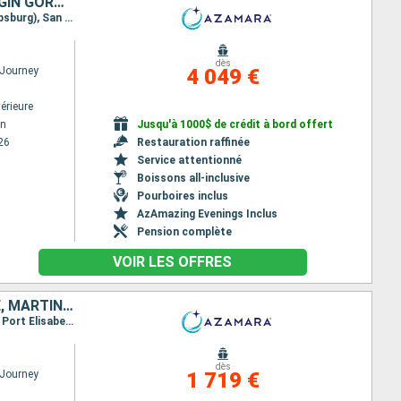
SAINTE-LUCIE, DOMINIQUE, SAINT-MARTIN, PORTO RICO, ÉTATS-UNIS, VIRGIN GORDA, ANTIGUA-ET-BARBUDA, FRANCE, MARTINIQUE, TRINITÉ-ET-TOBAGO, SAINT VINCENT-ET-LES-GRENADINES, BARBADE
Itinéraire : Bridgetown, Castries, Roseau, Basseterre (St Kitts), Charlestown, Saint-Martin (Philipsburg), San Juan, Charlotte Amalie, Virgin Gorda, Antigua, Gustavia, Saint-Pierre (Martinique), Port Elisabeth st vincent, Scarborough, Mayreau, Bridgetown
dès
Journey
4 049 €
érieure
wn
Jusqu'à 1000$ de crédit à bord offert
26
Restauration raffinée
Service attentionné
Boissons all-inclusive
Pourboires inclus
AzAmazing Evenings Inclus
Pension complète
VOIR LES OFFRES
PORTO RICO, ÉTATS-UNIS, VIRGIN GORDA, ANTIGUA-ET-BARBUDA, FRANCE, MARTINIQUE, SAINT VINCENT-ET-LES-GRENADINES, TRINITÉ-ET-TOBAGO, BARBADE
Itinéraire : San Juan, Charlotte Amalie, Virgin Gorda, Antigua, Gustavia, Saint-Pierre (Martinique), Port Elisabeth st vincent, Scarborough, Mayreau, Bridgetown
dès
Journey
1 719 €