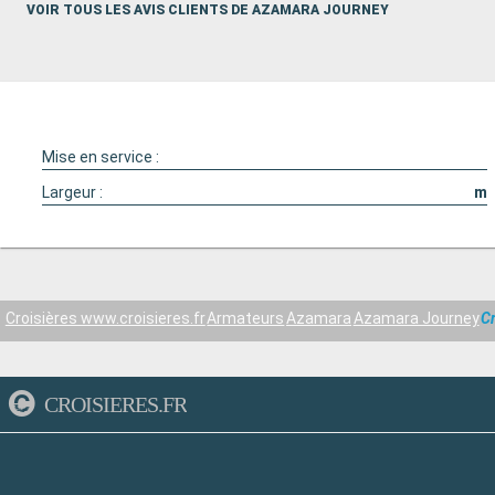
VOIR TOUS LES AVIS CLIENTS DE AZAMARA JOURNEY
Mise en service :
Largeur :
m
Croisières www.croisieres.fr
Armateurs
Azamara
Azamara Journey
Cr
CROISIERES.FR