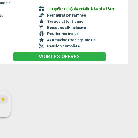
andard
Jusqu'à 1000$ de crédit à bord offert
26
Restauration raffinée
Service attentionné
Boissons all-inclusive
Pourboires inclus
AzAmazing Evenings Inclus
Pension complète
VOIR LES OFFRES