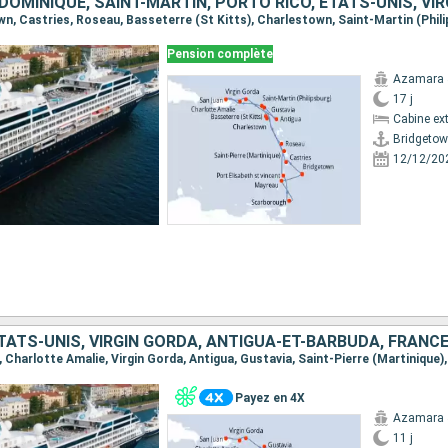
Pension complète
Azamara 
17 j
Cabine ext
Bridgeto
12/12/20
Payez en 4X
Azamara 
11 j