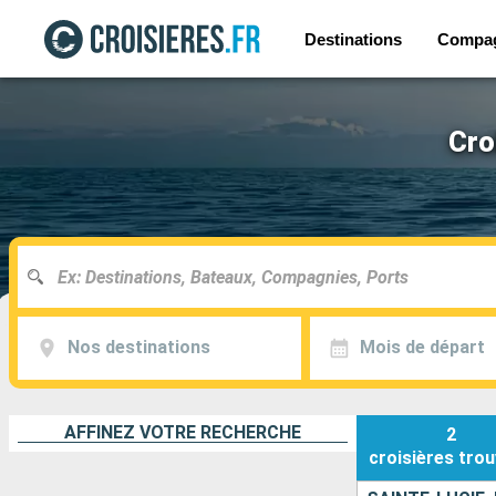
Destinations
Compa
Cro
Nos destinations
Mois de départ
AFFINEZ VOTRE RECHERCHE
2
croisières
trou