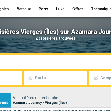
gnies
Bateaux
Ports
Luxe
Offres
Thématiqu
isières Vierges (Îles) sur Azamara Jou
2 croisières trouvées
Ports
Comp
Vos critères de recherche :
vées
Azamara Journey - Vierges (Îles)