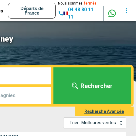
Nous sommes
fermés
Départs de
04 48 80 11
es
France
11
rney
Rechercher
agnies
Recherche Avancée
Trier : Meilleures ventes