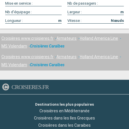
Mise en service :
Nb de passagers :
Nb d'équipage :
Largeur :
m
Longueur :
m
Vitesse :
Nœuds
Croisières www.croisieres.fr
Armateurs
Holland America Line
MS Volendam
Croisières Caraïbes
Croisières www.croisieres.fr
Armateurs
Holland America Line
MS Volendam
Croisières Caraïbes
CROISIERES.FR
Destinations les plus populaires
Croisières en Méditerranée
Croisières dans les Iles Grecques
Croisières dans les Caraibes