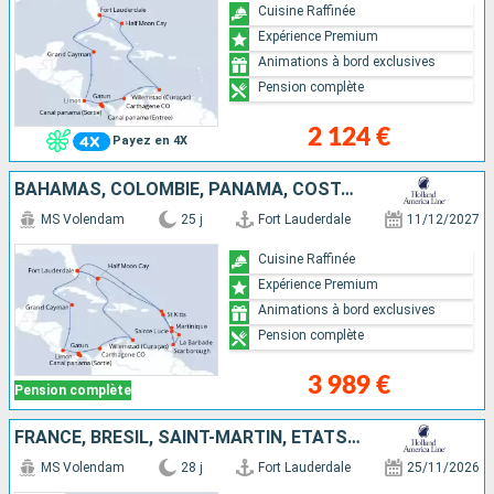
Cuisine Raffinée
Expérience Premium
Animations à bord exclusives
Pension complète
2 124 €
Payez en 4X
BAHAMAS, COLOMBIE, PANAMA, COSTA RICA, CAÏMANS (ÎLES), SAINT-MARTIN, MARTINIQUE, BARBADE, TRINITÉ-ET-TOBAGO, SAINTE-LUCIE, ANTIGUA-ET-BARBUDA, ÉTATS-UNIS
MS Volendam
25 j
Fort Lauderdale
11/12/2027
Cuisine Raffinée
Expérience Premium
Animations à bord exclusives
Pension complète
3 989 €
Pension complète
FRANCE, BRÉSIL, SAINT-MARTIN, ÉTATS-UNIS, CURAÇAO, BARBADE, TRINITÉ-ET-TOBAGO, MARTINIQUE
MS Volendam
28 j
Fort Lauderdale
25/11/2026