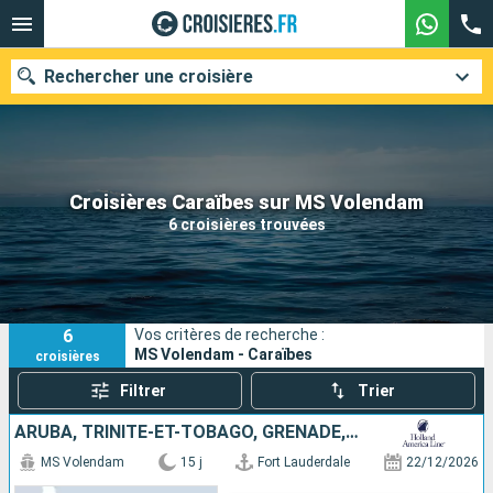
Rechercher une croisière
Nos destinations
Croisières Caraïbes sur MS Volendam
6 croisières trouvées
Mois de départ
Ports
Compagnies
6
Vos critères de recherche :
Rechercher
MS Volendam - Caraïbes
croisières
Filtrer
Trier
ARUBA, TRINITÉ-ET-TOBAGO, GRENADE, BARBADE, SAINTE-LUCIE, PORTO RICO, BAHAMAS, ÉTATS-UNIS
MS Volendam
15 j
Fort Lauderdale
22/12/2026