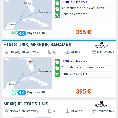
-300€ sur les vols
Animations à bord exclusives
Pension complète
355 €
Payez en 4X
ÉTATS-UNIS, MEXIQUE, BAHAMAS
Norwegian Getaway
6 j
Orlando
04/12/2026
-300€ sur les vols
Animations à bord exclusives
Pension complète
395 €
Payez en 4X
MEXIQUE, ÉTATS-UNIS
Norwegian Getaway
6 j
Orlando
12/02/2027