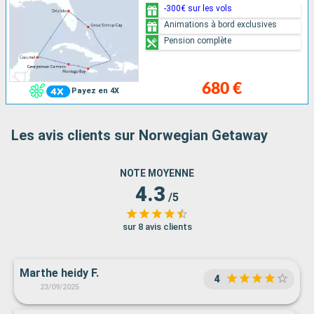
-300€ sur les vols
Animations à bord exclusives
Pension complète
680 €
Payez en 4X
Les avis clients sur Norwegian Getaway
NOTE MOYENNE
4.3
/5
sur 8 avis clients
Marthe heidy F.
4
23/09/2025