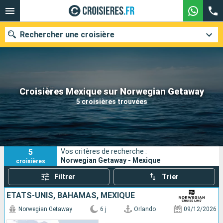
Rechercher une croisière
Nos destinations
Croisières Mexique sur Norwegian Getaway
5 croisières trouvées
Mois de départ
Ports
Compagnies
5
Vos critères de recherche :
Rechercher
Norwegian Getaway - Mexique
croisières
Filtrer
Trier
ÉTATS-UNIS, BAHAMAS, MEXIQUE
Norwegian Getaway
6 j
Orlando
09/12/2026