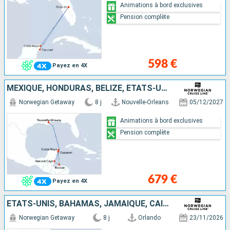
Animations à bord exclusives
Pension complète
598 €
Payez en 4X
MEXIQUE, HONDURAS, BELIZE, ÉTATS-UNIS
Norwegian Getaway
8 j
Nouvelle-Orleans
05/12/2027
Animations à bord exclusives
Pension complète
679 €
Payez en 4X
ÉTATS-UNIS, BAHAMAS, JAMAÏQUE, CAÏMANS (ÎLES), MEXIQUE
Norwegian Getaway
8 j
Orlando
23/11/2026