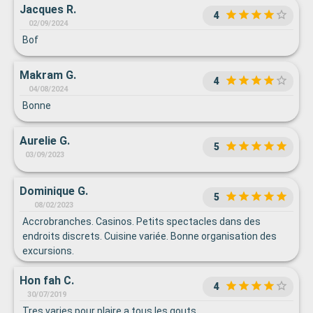
Jacques R.
4
02/09/2024
Bof
Makram G.
4
04/08/2024
Bonne
Aurelie G.
5
03/09/2023
Dominique G.
5
08/02/2023
Accrobranches. Casinos. Petits spectacles dans des
endroits discrets. Cuisine variée. Bonne organisation des
excursions.
Hon fah C.
4
30/07/2019
Tres varies pour plaire a tous les gouts