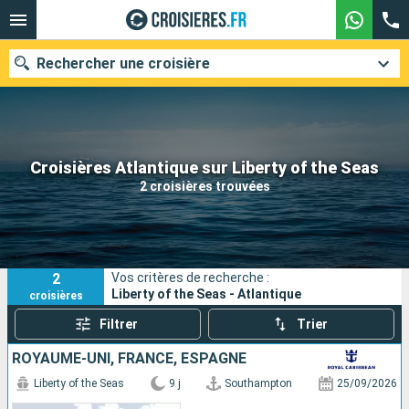
Rechercher une croisière
Nos destinations
Croisières Atlantique sur Liberty of the Seas
2 croisières trouvées
Mois de départ
Ports
Compagnies
2
Vos critères de recherche :
Rechercher
Liberty of the Seas - Atlantique
croisières
Filtrer
Trier
ROYAUME-UNI, FRANCE, ESPAGNE
Liberty of the Seas
9 j
Southampton
25/09/2026