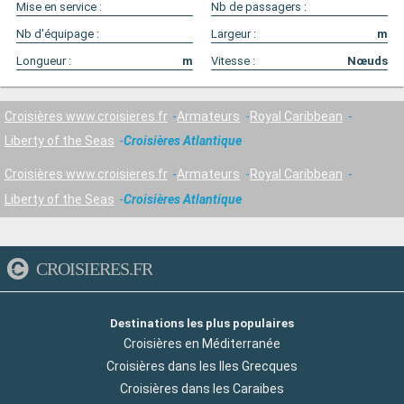
Mise en service :
Nb de passagers :
Nb d'équipage :
Largeur :
m
Longueur :
m
Vitesse :
Nœuds
Croisières www.croisieres.fr
Armateurs
Royal Caribbean
Liberty of the Seas
Croisières Atlantique
Croisières www.croisieres.fr
Armateurs
Royal Caribbean
Liberty of the Seas
Croisières Atlantique
CROISIERES.FR
Destinations les plus populaires
Croisières en Méditerranée
Croisières dans les Iles Grecques
Croisières dans les Caraibes