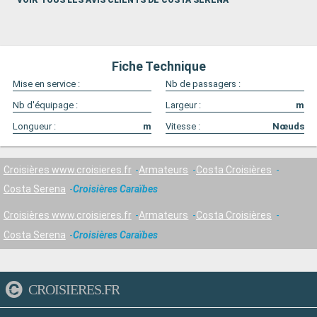
VOIR TOUS LES AVIS CLIENTS DE COSTA SERENA
Fiche Technique
Mise en service :
Nb de passagers :
Nb d'équipage :
Largeur :
m
Longueur :
m
Vitesse :
Nœuds
Croisières www.croisieres.fr
Armateurs
Costa Croisières
Costa Serena
Croisières Caraïbes
Croisières www.croisieres.fr
Armateurs
Costa Croisières
Costa Serena
Croisières Caraïbes
CROISIERES.FR