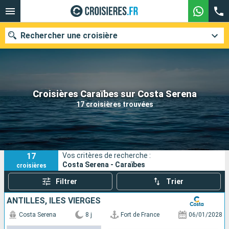
Rechercher une croisière
Nos destinations
Croisières Caraïbes sur Costa Serena
17 croisières trouvées
Mois de départ
Ports
Compagnies
17
Vos critères de recherche :
Rechercher
Costa Serena - Caraïbes
croisières
Filtrer
Trier
ANTILLES, ILES VIERGES
Costa Serena
8 j
Fort de France
06/01/2028