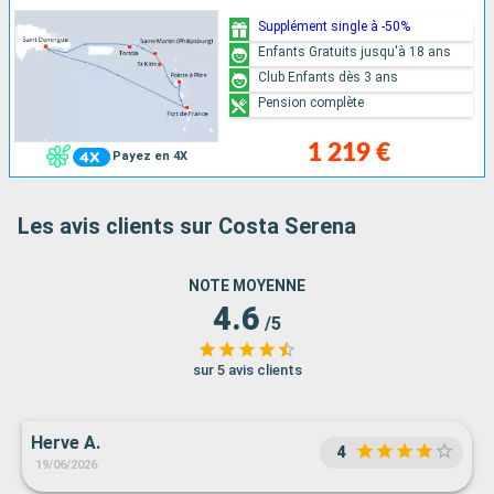
Supplément single à -50%
Enfants Gratuits jusqu'à 18 ans
Club Enfants dès 3 ans
Pension complète
1 219 €
Payez en 4X
Les avis clients sur Costa Serena
NOTE MOYENNE
4.6
/5
sur 5 avis clients
Herve A.
4
19/06/2026