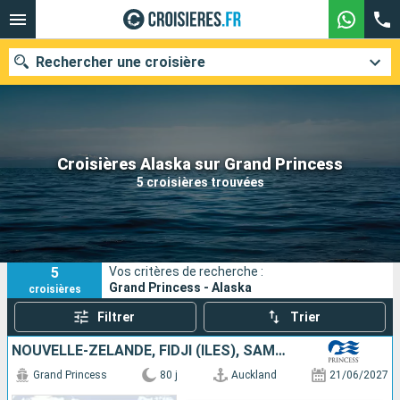
Rechercher une croisière
Nos destinations
Croisières Alaska sur Grand Princess
5 croisières trouvées
Mois de départ
Ports
Compagnies
5
Vos critères de recherche :
Rechercher
Grand Princess - Alaska
croisières
Filtrer
Trier
NOUVELLE-ZÉLANDE, FIDJI (ÎLES), SAMOA, FRANCE, CANADA, ÉTATS-UNIS, JAPON, TAÏWAN, CHINE, VIETNAM, SINGAPOUR, INDONÉSIE, AUSTRALIE
Grand Princess
80 j
Auckland
21/06/2027