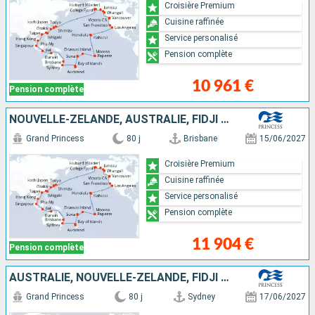
Croisière Premium
Cuisine raffinée
Service personalisé
Pension complète
10 961 €
Pension complète
NOUVELLE-ZÉLANDE, AUSTRALIE, FIDJI (ÎLES), SAMOA, FRANCE, ÉTATS-UNIS, CANADA, JAPON, TAÏWAN, CHINE, VIETNAM, SINGAPOUR, INDONÉSIE
Grand Princess
80 j
Brisbane
15/06/2027
Croisière Premium
Cuisine raffinée
Service personalisé
Pension complète
11 904 €
Pension complète
AUSTRALIE, NOUVELLE-ZÉLANDE, FIDJI (ÎLES), SAMOA, FRANCE, CANADA, ÉTATS-UNIS, JAPON, TAÏWAN, CHINE, VIETNAM, SINGAPOUR, INDONÉSIE
Grand Princess
80 j
Sydney
17/06/2027