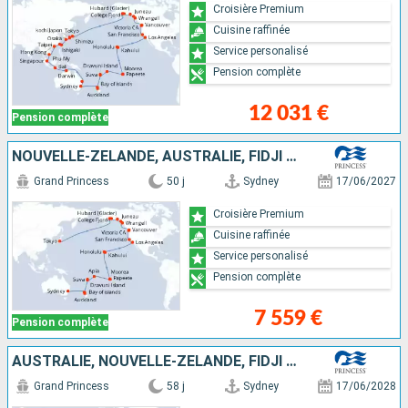
Croisière Premium
Cuisine raffinée
Service personalisé
Pension complète
12 031 €
Pension complète
NOUVELLE-ZÉLANDE, AUSTRALIE, FIDJI (ÎLES), SAMOA, FRANCE, CANADA, ÉTATS-UNIS, JAPON
Grand Princess
50 j
Sydney
17/06/2027
Croisière Premium
Cuisine raffinée
Service personalisé
Pension complète
7 559 €
Pension complète
AUSTRALIE, NOUVELLE-ZÉLANDE, FIDJI (ÎLES), SAMOA, FRANCE, CANADA, ÉTATS-UNIS, JAPON
Grand Princess
58 j
Sydney
17/06/2028