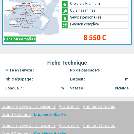
Croisière Premium
Cuisine raffinée
Service personalisé
Pension complète
8 550 €
Pension complète
Fiche Technique
Mise en service :
Nb de passagers :
Nb d'équipage :
Largeur :
m
Longueur :
m
Vitesse :
Nœuds
Croisières www.croisieres.fr
Armateurs
Princess Cruises
Grand Princess
Croisières Alaska
Croisières www.croisieres.fr
Armateurs
Princess Cruises
Grand Princess
Croisières Alaska