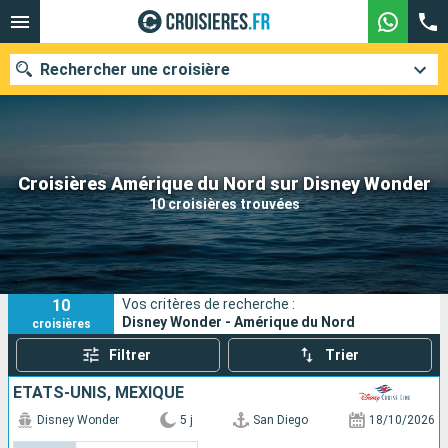
Rechercher une croisière
Nos destinations
Croisières Amérique du Nord sur Disney Wonder
10 croisières trouvées
Mois de départ
Ports
Compagnies
10
Vos critères de recherche :
Rechercher
Disney Wonder - Amérique du Nord
croisières
Filtrer
Trier
ÉTATS-UNIS, MEXIQUE
Disney Wonder
5 j
San Diego
18/10/2026