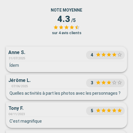
NOTE MOYENNE
4.3
/5
sur 4 avis clients
Anne S.
4
31/07/2025
Ídem
Jérôme L.
3
07/06/2025
Quelles activités à part les photos avec les personnages ?
Tony F.
5
04/11/2023
C'est magnifique