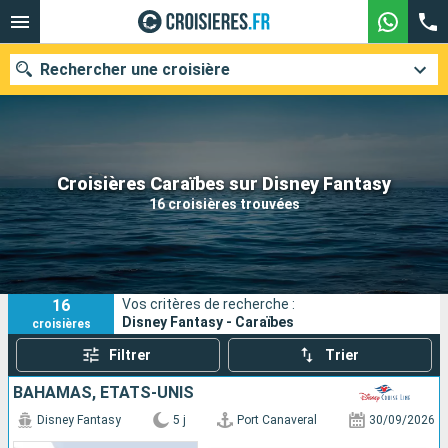
Rechercher une croisière
Nos destinations
Croisières Caraïbes sur Disney Fantasy
16 croisières trouvées
Mois de départ
Ports
Compagnies
16
Vos critères de recherche :
Rechercher
Disney Fantasy - Caraïbes
croisières
Filtrer
Trier
BAHAMAS, ÉTATS-UNIS
Disney Fantasy
5 j
Port Canaveral
30/09/2026