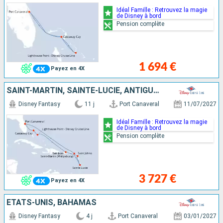
Idéal Famille : Retrouvez la magie
de Disney à bord
Pension complète
1 694 €
Payez en 4X
SAINT-MARTIN, SAINTE-LUCIE, ANTIGUA-ET-BARBUDA, PORTO RICO, BAHAMAS, ÉTATS-UNIS
Disney Fantasy
11 j
Port Canaveral
11/07/2027
Idéal Famille : Retrouvez la magie
de Disney à bord
Pension complète
3 727 €
Payez en 4X
ÉTATS-UNIS, BAHAMAS
Disney Fantasy
4 j
Port Canaveral
03/01/2027