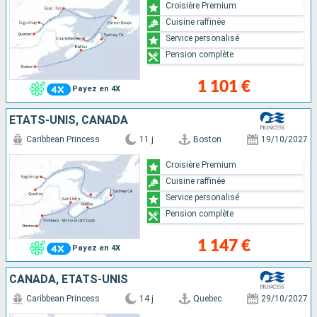
Croisière Premium
Cuisine raffinée
Service personalisé
Pension complète
1 101 €
Payez en 4X
ÉTATS-UNIS, CANADA
Caribbean Princess
11 j
Boston
19/10/2027
Croisière Premium
Cuisine raffinée
Service personalisé
Pension complète
1 147 €
Payez en 4X
CANADA, ÉTATS-UNIS
Caribbean Princess
14 j
Quebec
29/10/2027