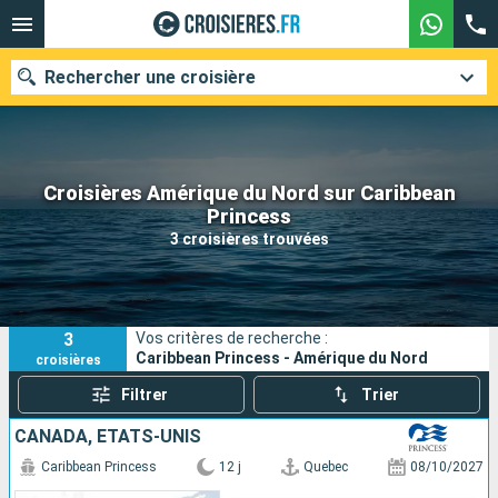
Rechercher une croisière
Croisières Amérique du Nord sur Caribbean
Nos destinations
Princess
3 croisières trouvées
Mois de départ
Ports
Compagnies
3
Vos critères de recherche :
Rechercher
Caribbean Princess - Amérique du Nord
croisières
Filtrer
Trier
CANADA, ÉTATS-UNIS
Caribbean Princess
12 j
Quebec
08/10/2027