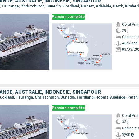
ANDE, AUSTRALIE, INDONÉSIE, SINGAPOUR
Pension complète
Coral Pri
29 j
Cabine st
Auckland
03/03/20
ANDE, AUSTRALIE, INDONÉSIE, SINGAPOUR
Pension complète
Coral Pri
33 j
Cabine st
Sydney