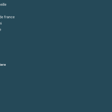
eille
 de france
mi
e
iere