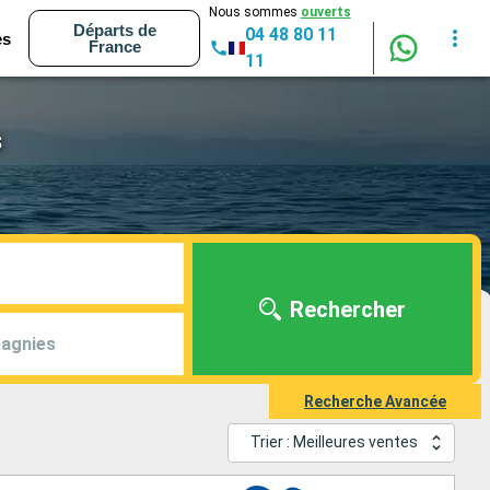
Nous sommes
ouverts
Départs de
04 48 80 11
es
France
11
s
Rechercher
agnies
Recherche Avancée
Trier : Meilleures ventes