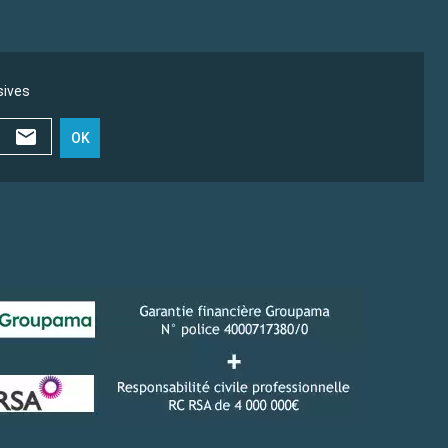
sives
OK