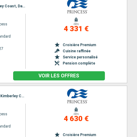
Itinéraire : Auckland, Tauranga, Christchurch, Dunedin, Fiordland, Hobart, Adelaide, Perth, Kimberley Coast, Darwin, Bali, Lombok, Singapour
ncess
dès
4 331 €
andard
Croisière Premium
27
Cuisine raffinée
Service personalisé
Pension complète
VOIR LES OFFRES
Itinéraire : Sydney, Auckland, Tauranga, Christchurch, Dunedin, Fiordland, Hobart, Adelaide, Perth, Kimberley Coast, Darwin, Bali, Lombok, Singapour
ncess
dès
4 630 €
andard
Croisière Premium