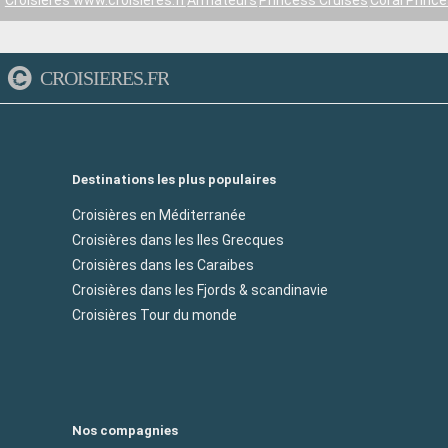
Croisières www.croisieres.fr
Armateurs
Princess Cruises
Coral Princ
CROISIERES.FR
Destinations les plus populaires
Croisières en Méditerranée
Croisières dans les Iles Grecques
Croisières dans les Caraibes
Croisières dans les Fjords & scandinavie
Croisières Tour du monde
Nos compagnies