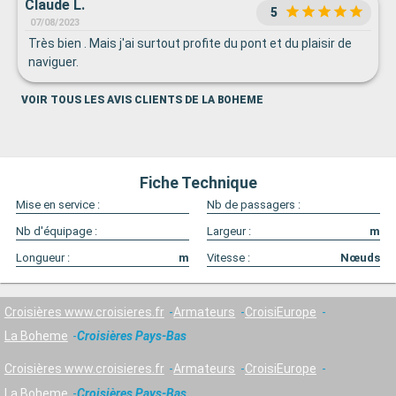
Claude L.
5
07/08/2023
Très bien . Mais j'ai surtout profite du pont et du plaisir de
naviguer.
VOIR TOUS LES AVIS CLIENTS DE LA BOHEME
Fiche Technique
Mise en service :
Nb de passagers :
Nb d'équipage :
Largeur :
m
Longueur :
m
Vitesse :
Nœuds
Croisières www.croisieres.fr
Armateurs
CroisiEurope
La Boheme
Croisières Pays-Bas
Croisières www.croisieres.fr
Armateurs
CroisiEurope
La Boheme
Croisières Pays-Bas