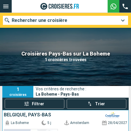
Rechercher une croisière
Nos destinations
Croisières Pays-Bas sur La Boheme
1 croisières trouvées
Mois de départ
Ports
Compagnies
1
Vos critères de recherche :
Rechercher
La Boheme - Pays-Bas
croisières
Filtrer
Trier
BELGIQUE, PAYS-BAS
La Boheme
5 j
Amsterdam
28/04/2027