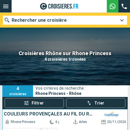
Rechercher une croisière
Nos destinations
Croisières Rhône sur Rhone Princess
4 croisières trouvées
Mois de départ
Ports
Compagnies
4
Vos critères de recherche :
Rechercher
Rhone Princess - Rhône
croisières
Filtrer
Trier
COULEURS PROVENÇALES AU FIL DU RHÔNE
Rhone Princess
6 j
Arles
20/11/2026