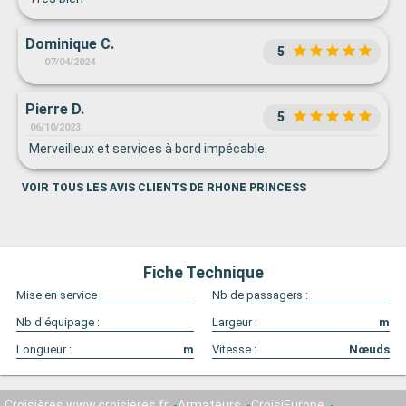
Dominique C.
5
07/04/2024
Pierre D.
5
06/10/2023
Merveilleux et services à bord impécable.
VOIR TOUS LES AVIS CLIENTS DE RHONE PRINCESS
Fiche Technique
Mise en service :
Nb de passagers :
Nb d'équipage :
Largeur :
m
Longueur :
m
Vitesse :
Nœuds
Croisières www.croisieres.fr
Armateurs
CroisiEurope