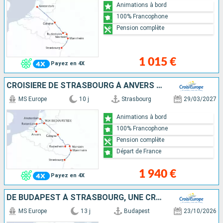
Animations à bord
100% Francophone
Pension complète
1 015 €
Payez en 4X
CROISIÈRE DE STRASBOURG À ANVERS : LE RHIN ROMANTIQUE ET LA HOLLANDE
MS Europe
10 j
Strasbourg
29/03/2027
Animations à bord
100% Francophone
Pension complète
Départ de France
1 940 €
Payez en 4X
DE BUDAPEST À STRASBOURG, UNE CROISIÈRE TRANSEUROPÉENNE
MS Europe
13 j
Budapest
23/10/2026