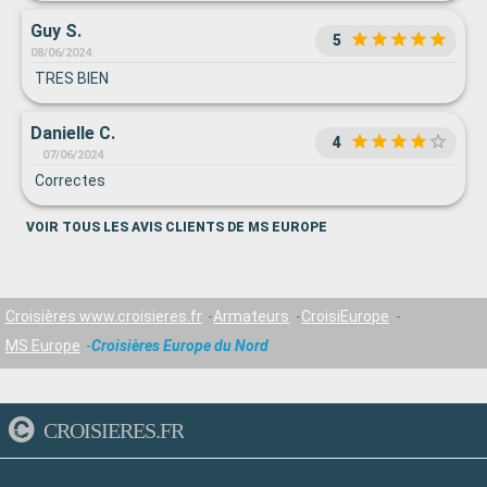
Guy S.
5
08/06/2024
TRES BIEN
Danielle C.
4
07/06/2024
Correctes
VOIR TOUS LES AVIS CLIENTS DE MS EUROPE
Croisières www.croisieres.fr
Armateurs
CroisiEurope
MS Europe
Croisières Europe du Nord
CROISIERES.FR