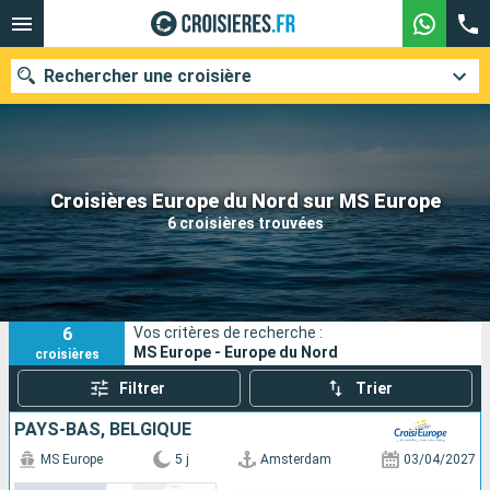
Rechercher une croisière
Nos destinations
Croisières Europe du Nord sur MS Europe
6 croisières trouvées
Mois de départ
Ports
Compagnies
6
Vos critères de recherche :
Rechercher
MS Europe - Europe du Nord
croisières
Filtrer
Trier
PAYS-BAS, BELGIQUE
MS Europe
5 j
Amsterdam
03/04/2027