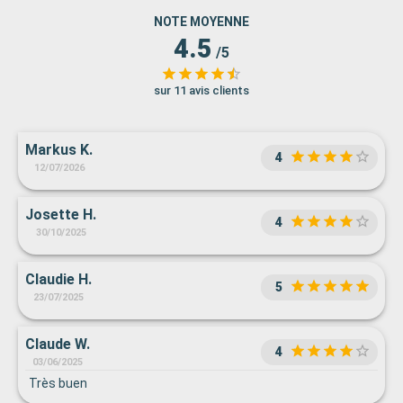
NOTE MOYENNE
4.5
/5
sur 11 avis clients
Markus K.
4
12/07/2026
Josette H.
4
30/10/2025
Claudie H.
5
23/07/2025
Claude W.
4
03/06/2025
Très buen