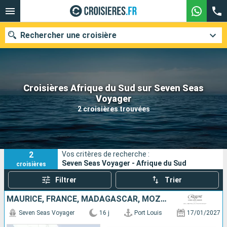
Rechercher une croisière
Croisières Afrique du Sud sur Seven Seas
Nos destinations
Voyager
2 croisières trouvées
Mois de départ
Ports
Compagnies
2
Vos critères de recherche :
Rechercher
Seven Seas Voyager - Afrique du Sud
croisières
Filtrer
Trier
MAURICE, FRANCE, MADAGASCAR, MOZAMBIQUE, AFRIQUE DU SUD
Seven Seas Voyager
16 j
Port Louis
17/01/2027