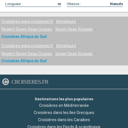
Longueur :
m
Vitesse :
Nœuds
Croisières www.croisieres.fr
Armateurs
Regent Seven Seas Cruises
Seven Seas Voyager
Croisières Afrique du Sud
Croisières www.croisieres.fr
Armateurs
Regent Seven Seas Cruises
Seven Seas Voyager
Croisières Afrique du Sud
CROISIERES.FR
Destinations les plus populaires
Croisières en Méditerranée
Croisières dans les Iles Grecques
Croisières dans les Caraibes
Croisières dans les Fjords & scandinavie