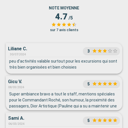
NOTE MOYENNE
4.7
/5
sur 7 avis clients
Liliane C.
3
30/07/2024
peu d'activités valable surtout pour les excursions qui sont
très bien organisées et bien choisies
Gicu V.
5
08/03/2024
Super ambiance bravo a tout le staff, mentions spéciales
pour le Commandant Roché, son humour, la proximité des
passagers, Dior Artistique (Pauline qui a su a maintenir une
athmosphere de fete, plein de gaité entrain et détente,
Sami A.
Vadim et son équipe expedition tres professionnelle,
5
explications pertinentes et enrichissantes, détendu mais
06/03/2024