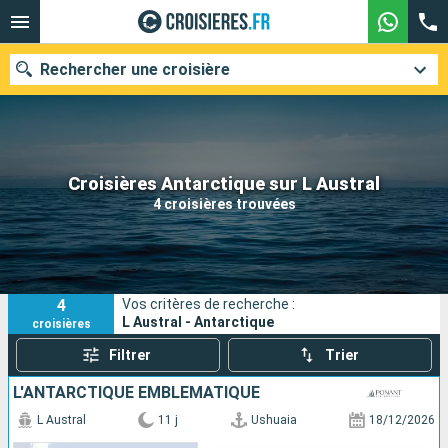
Rechercher une croisière
Nos destinations
Croisières Antarctique sur L Austral
4 croisières trouvées
Mois de départ
Ports
Compagnies
4
Vos critères de recherche :
Rechercher
L Austral - Antarctique
croisières
Filtrer
Trier
L'ANTARCTIQUE EMBLÉMATIQUE
L Austral
11 j
Ushuaia
18/12/2026