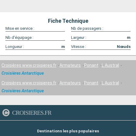
Fiche Technique
Mise en service :
Nb de passagers :
Nb d'équipage :
Largeur :
m
Longueur :
m
Vitesse :
Nœuds
Croisières www.croisieres.fr
Armateurs
Ponant
L Austral
Croisières Antarctique
Croisières www.croisieres.fr
Armateurs
Ponant
L Austral
Croisières Antarctique
CROISIERES.FR
Destinations les plus populaires