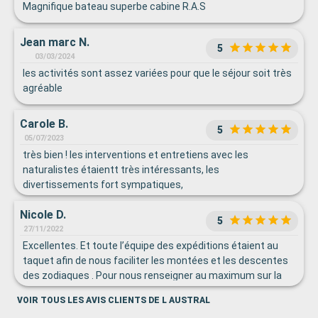
avec bcp de rigueur. Et comment oublier le Directeur
Magnifique bateau superbe cabine R.A.S
Restoration, il nous a bien gaté. Bravo
Jean marc N.
5
03/03/2024
les activités sont assez variées pour que le séjour soit très
agréable
Carole B.
5
05/07/2023
très bien ! les interventions et entretiens avec les
naturalistes étaientt très intéressants, les
divertissements fort sympatiques,
Nicole D.
5
27/11/2022
Excellentes. Et toute l’équipe des expéditions étaient au
taquet afin de nous faciliter les montées et les descentes
des zodiaques . Pour nous renseigner au maximum sur la
faune présente De plus les conférences données sur le
VOIR TOUS LES AVIS CLIENTS DE L AUSTRAL
bateau étaient très intéressantes.