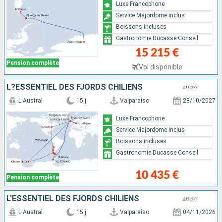
Luxe Francophone
Service Majordome inclus
Boissons incluses
Gastronomie Ducasse Conseil
15 215 €
Pension complète
Vol disponible
L?ESSENTIEL DES FJORDS CHILIENS
L Austral
15 j
Valparaíso
28/10/2027
Luxe Francophone
Service Majordome inclus
Boissons incluses
Gastronomie Ducasse Conseil
10 435 €
Pension complète
L'ESSENTIEL DES FJORDS CHILIENS
L Austral
15 j
Valparaíso
04/11/2026