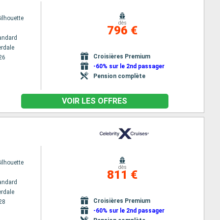
Silhouette
dès
796 €
andard
erdale
Croisières Premium
26
-60% sur le 2nd passager
Pension complète
VOIR LES OFFRES
Silhouette
dès
811 €
andard
erdale
Croisières Premium
28
-60% sur le 2nd passager