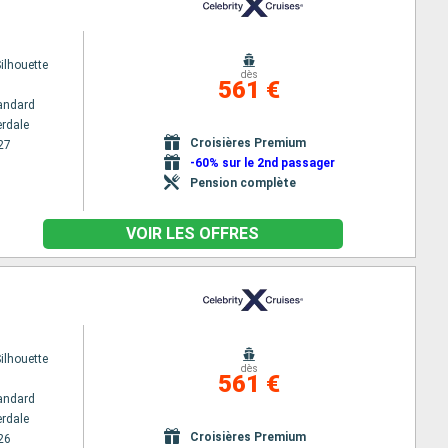
Silhouette
dès
561 €
andard
erdale
Croisières Premium
27
-60% sur le 2nd passager
Pension complète
VOIR LES OFFRES
Silhouette
dès
561 €
andard
erdale
Croisières Premium
26