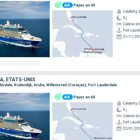
Payez en 4X
Celebrity 
9 j
Cabine st
Fort Laud
21/11/20
A, ÉTATS-UNIS
uderdale, Kralendijk, Aruba, Willemstad (Curaçao), Fort Lauderdale
Payez en 4X
Celebrity 
9 j
Cabine st
Fort Laud
22/01/20