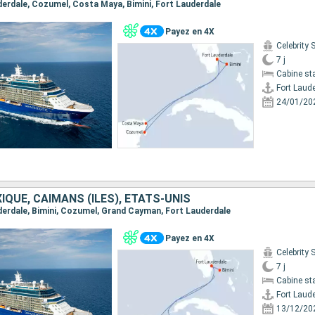
uderdale, Cozumel, Costa Maya, Bimini, Fort Lauderdale
Payez en 4X
Celebrity 
7 j
Cabine st
Fort Laud
24/01/20
QUE, CAÏMANS (ÎLES), ÉTATS-UNIS
auderdale, Bimini, Cozumel, Grand Cayman, Fort Lauderdale
Payez en 4X
Celebrity 
7 j
Cabine st
Fort Laud
13/12/20