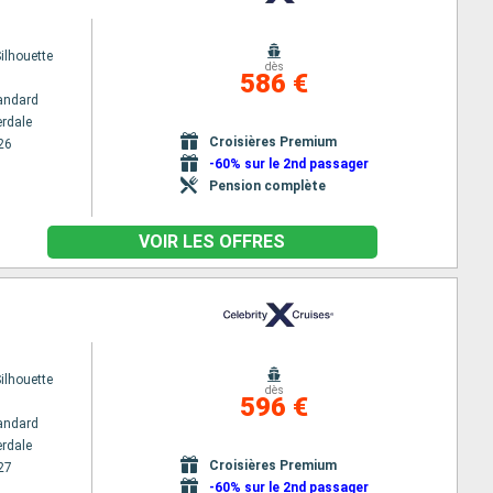
Silhouette
dès
586 €
andard
erdale
Croisières Premium
26
-60% sur le 2nd passager
Pension complète
VOIR LES OFFRES
Silhouette
dès
596 €
andard
erdale
Croisières Premium
27
-60% sur le 2nd passager