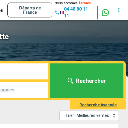
Nous sommes
fermés
Départs de
04 48 80 11
es
France
11
tte
Rechercher
agnies
Recherche Avancée
Trier : Meilleures ventes