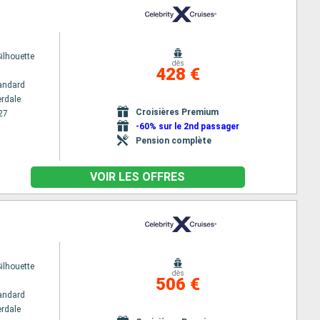
Silhouette
dès
428 €
andard
erdale
Croisières Premium
27
-60% sur le 2nd passager
Pension complète
VOIR LES OFFRES
Silhouette
dès
506 €
andard
erdale