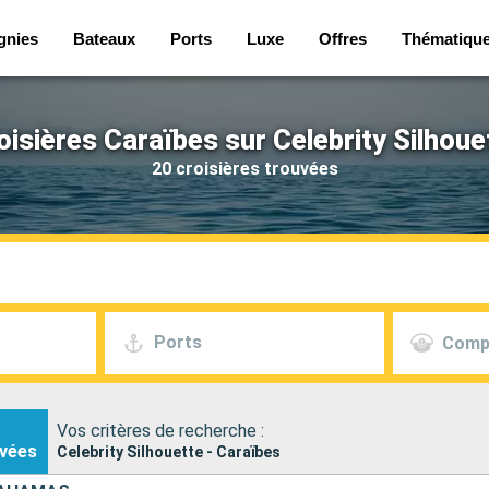
gnies
Bateaux
Ports
Luxe
Offres
Thématiqu
oisières Caraïbes sur Celebrity Silhoue
20 croisières trouvées
Ports
Comp
Vos critères de recherche :
vées
Celebrity Silhouette - Caraïbes