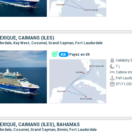
EXIQUE, CAÏMANS (ÎLES)
auderdale, Key West, Cozumel, Grand Cayman, Fort Lauderdale
Payez en 4X
Celebrity 
7 j
Cabine st
Fort Laud
07/11/20
EXIQUE, CAÏMANS (ÎLES), BAHAMAS
auderdale, Cozumel, Grand Cayman, Bimini, Fort Lauderdale