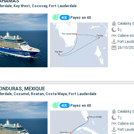
BAHAMAS
uderdale, Key West, Cococay, Fort Lauderdale
Payez en 4X
Celebrity 
5 j
Cabine st
Fort Laud
26/10/20
HONDURAS, MEXIQUE
auderdale, Cozumel, Roatan, Costa Maya, Fort Lauderdale
Payez en 4X
Celebrity 
7 j
Cabine st
Fort Laud