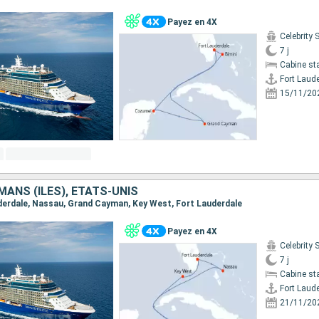
Payez en 4X
Celebrity 
7 j
Cabine st
Fort Laud
15/11/20
ANS (ÎLES), ÉTATS-UNIS
auderdale, Nassau, Grand Cayman, Key West, Fort Lauderdale
Payez en 4X
Celebrity 
7 j
Cabine st
Fort Laud
21/11/20