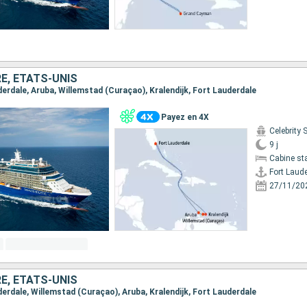
E, ÉTATS-UNIS
uderdale, Aruba, Willemstad (Curaçao), Kralendijk, Fort Lauderdale
Payez en 4X
Celebrity 
9 j
Cabine st
Fort Laud
27/11/20
E, ÉTATS-UNIS
uderdale, Willemstad (Curaçao), Aruba, Kralendijk, Fort Lauderdale