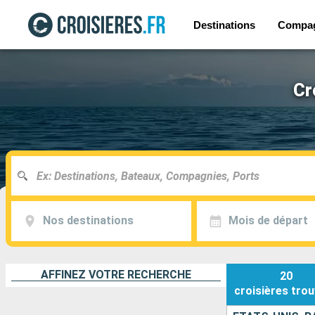
Destinations
Compa
Cr
Nos destinations
Mois de départ
AFFINEZ VOTRE RECHERCHE
20
croisières
trou