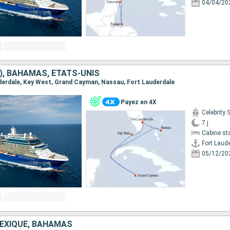
04/04/20
), BAHAMAS, ÉTATS-UNIS
auderdale, Key West, Grand Cayman, Nassau, Fort Lauderdale
Payez en 4X
Celebrity 
7 j
Cabine st
Fort Laud
05/12/20
MEXIQUE, BAHAMAS