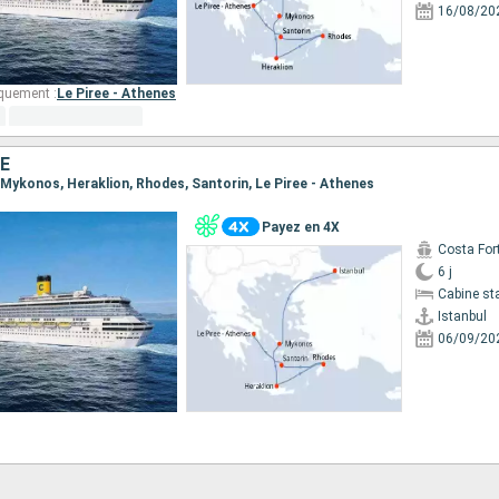
16/08/20
quement :
Le Piree - Athenes
E
l, Mykonos, Heraklion, Rhodes, Santorin, Le Piree - Athenes
Payez en 4X
Costa For
6 j
Cabine st
Istanbul
06/09/20