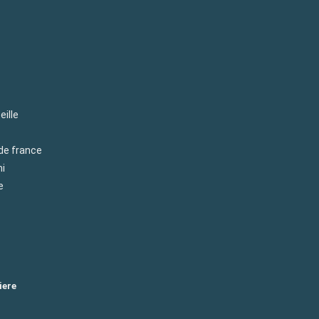
eille
 de france
mi
e
iere