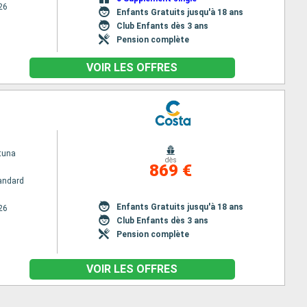
26
Enfants Gratuits jusqu'à 18 ans
Club Enfants dès 3 ans
Pension complète
VOIR LES OFFRES
tuna
dès
869 €
andard
Enfants Gratuits jusqu'à 18 ans
26
Club Enfants dès 3 ans
Pension complète
VOIR LES OFFRES