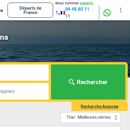
Nous sommes
ouverts
Départs de
04 48 80 11
es
France
11
una
Rechercher
agnies
Recherche Avancée
Trier : Meilleures ventes