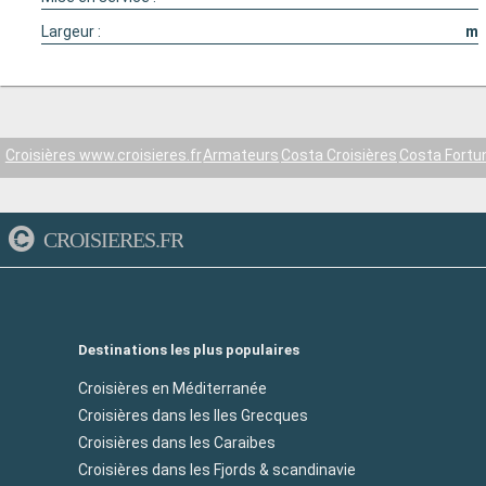
Largeur :
m
Croisières www.croisieres.fr
Armateurs
Costa Croisières
Costa Fortu
CROISIERES.FR
Destinations les plus populaires
Croisières en Méditerranée
Croisières dans les Iles Grecques
Croisières dans les Caraibes
Croisières dans les Fjords & scandinavie