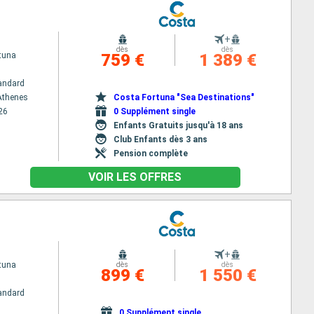
s
+
dès
dès
tuna
759 €
1 389 €
andard
 Athenes
Costa Fortuna "Sea Destinations"
26
0 Supplément single
Enfants Gratuits jusqu'à 18 ans
Club Enfants dès 3 ans
Pension complète
VOIR LES OFFRES
+
tuna
dès
dès
899 €
1 550 €
andard
0 Supplément single