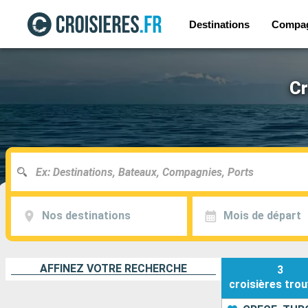
Destinations
Compa
Cr
Nos destinations
Mois de départ
AFFINEZ VOTRE RECHERCHE
3
croisières
trou