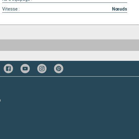
Vitesse :
Nœuds
s