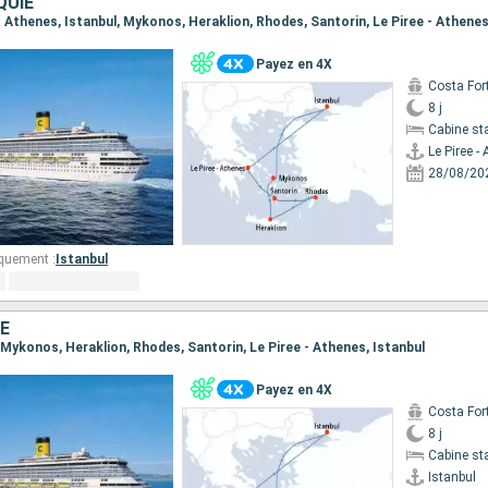
QUIE
e - Athenes, Istanbul, Mykonos, Heraklion, Rhodes, Santorin, Le Piree - Athene
Payez en 4X
Costa For
8 j
Cabine st
Le Piree -
28/08/20
quement :
Istanbul
E
l, Mykonos, Heraklion, Rhodes, Santorin, Le Piree - Athenes, Istanbul
Payez en 4X
Costa For
8 j
Cabine st
Istanbul