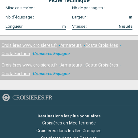
Fiche Technique
Mise en service :
Nb de passagers :
Nb d'équipage :
Largeur :
m
Longueur :
m
Vitesse :
Nœuds
Croisières www.croisieres.fr
Armateurs
Costa Croisières
Costa Fortuna
Croisières Espagne
Croisières www.croisieres.fr
Armateurs
Costa Croisières
Costa Fortuna
Croisières Espagne
CROISIERES.FR
Destinations les plus populaires
Croisières en Méditerranée
Croisières dans les Iles Grecques