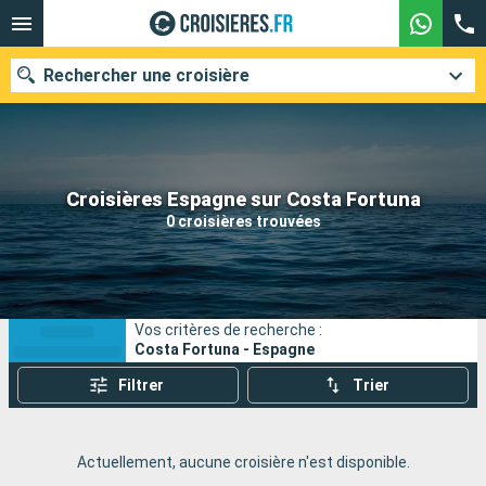
Rechercher une croisière
Nos destinations
Croisières Espagne sur Costa Fortuna
0 croisières trouvées
Mois de départ
Ports
Compagnies
Vos critères de recherche :
Rechercher
Costa Fortuna - Espagne
Filtrer
Trier
Actuellement, aucune croisière n'est disponible.